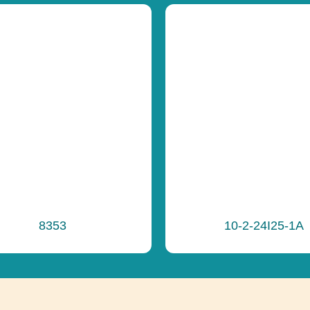
Celková výška
Výška voľného 
Funkčnosť
Ďalšie informáci
8353
10-2-24I25-1A