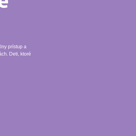
e
ny prístup a
ch. Deti, ktoré