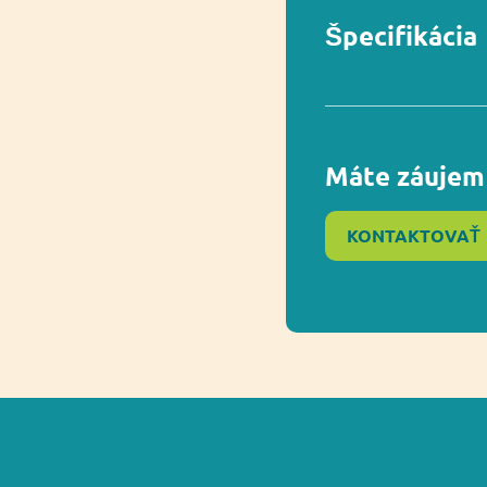
Špecifikácia
V súlade s norm
Máte záujem 
Vekový rozsah
KONTAKTOVAŤ
Rozmer
Rozmer bezpečn
Funkčnosť