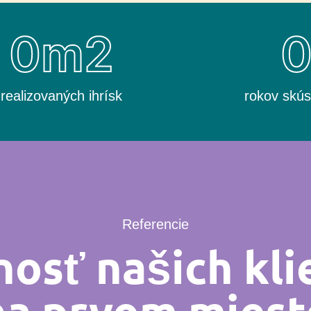
0
m2
realizovaných ihrísk
rokov skús
Referencie
osť našich kli