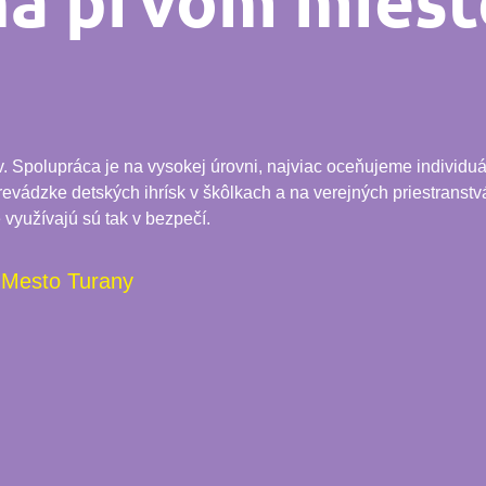
na prvom miest
Spolupráca je na vysokej úrovni, najviac oceňujeme individuál
 prevádzke detských ihrísk v škôlkach a na verejných priestranstvá
 využívajú sú tak v bezpečí.
Mesto Turany