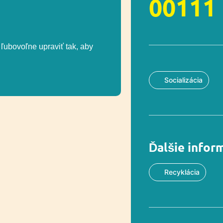
00111
ľubovoľne upraviť tak, aby
Socializácia
Ďalšie infor
Recyklácia