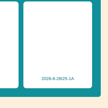
183 cm
pádu
10 cm
Socializácia
e
Recyklácia
2028-8-28I25-1A