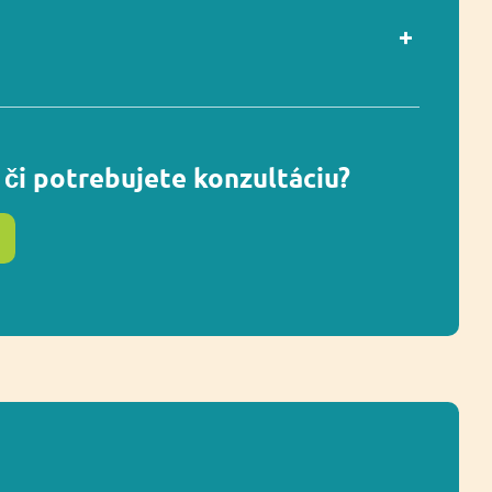
ou EN 1176-1
Áno
či potrebujete konzultáciu?
1-8
89 x 97 cm
ostnej zóny
389 x 397 cm (13,5 m²)
Socializácia