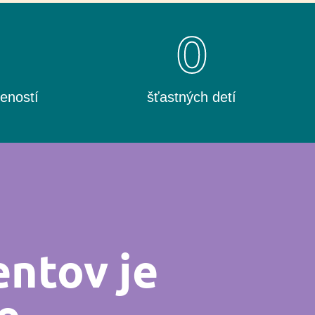
0
0
eností
šťastných detí
entov je