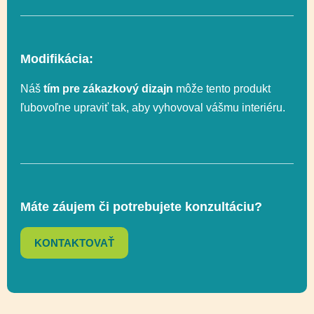
Funkčnosť
integrácia, Posuvné,
Socializácia,
Spinning
Modifikácia:
Náš
tím pre zákazkový dizajn
môže tento produkt
Lezenie, Otáčavé,
ľubovoľne upraviť tak, aby vyhovoval vášmu interiéru.
Posuvné,
Funkčnosť
Socializácia,
Vyvažovanie,
Zapojenie zmyslov
Máte záujem či potrebujete konzultáciu?
Ďalšie informácie
Recyklácia
KONTAKTOVAŤ