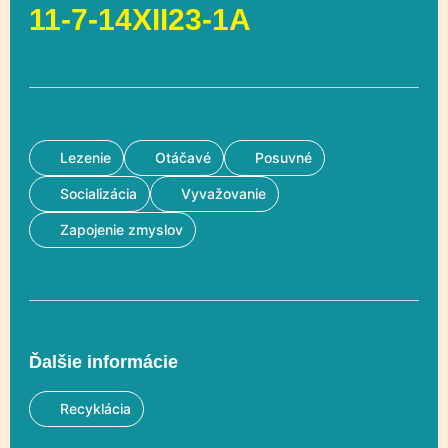
11-7-14XII23-1A
Lezenie
Otáčavé
Posuvné
Socializácia
Vyvažovanie
Zapojenie zmyslov
Ďalšie informácie
Recyklácia