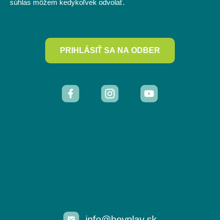
súhlas môžem kedykoľvek odvolať.
PRIHLÁSIŤ SA NA ODBER
info@heyplay.sk