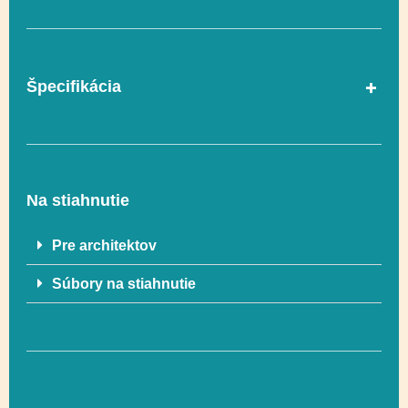
Špecifikácia
Rozmer
910 x 553 cm
Na stiahnutie
Rozmer
1260 x 953 cm
bezpečnostnej zóny
Pre architektov
Súbory na stiahnutie
Celková výška
285 cm
Vyvažovanie,
Lezenie, Senzorická