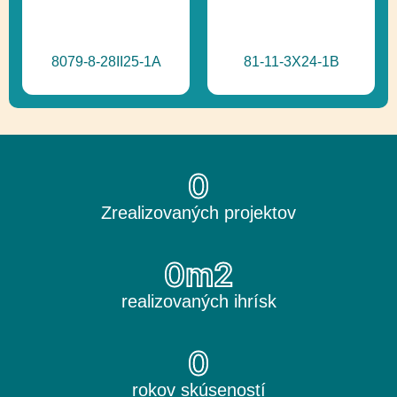
8079-8-28II25-1A
81-11-3X24-1B
0
Zrealizovaných projektov
0
m2
realizovaných ihrísk
0
rokov skúseností