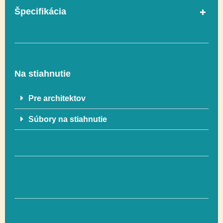
Špecifikácia
Celková výška
586 cm
Na stiahnutie
Výška voľného
180 cm
pádu
Pre architektov
Súbory na stiahnutie
Vyvažovanie,
Lezenie, Uchopenie,
Funkčnosť
Hranie rolí, Posuvné,
Socializácia
Hranie rolí, Lezenie,
Posuvné,