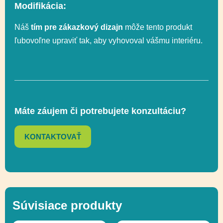
Funkčnosť
Socializácia,
Modifikácia:
Uchopenie,
Náš
tím pre zákazkový dizajn
Vyvažovanie
môže tento produkt
ľubovoľne upraviť tak, aby vyhovoval vášmu interiéru.
Máte záujem či potrebujete konzultáciu?
KONTAKTOVAŤ
Súvisiace produkty