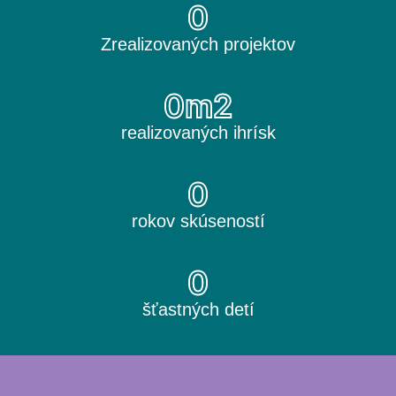
0
Zrealizovaných projektov
0
m2
realizovaných ihrísk
0
rokov skúseností
0
šťastných detí