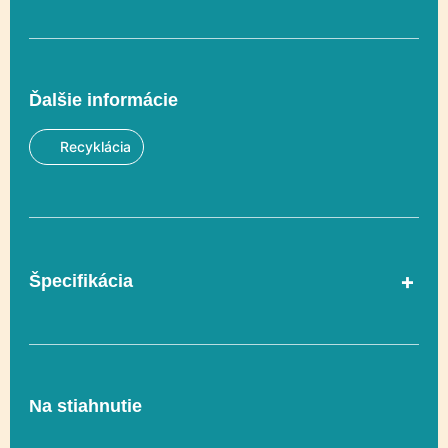
Ďalšie informácie
Recyklácia
Špecifikácia
V súlade s normou
Áno
EN 1176-1
Na stiahnutie
Vekový rozsah
3-12