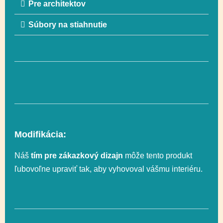
Pre architektov
Súbory na stiahnutie
Rozmer
89 x 290 cm
Rozmer
457 x 658 cm (28 m²)
bezpečnostnej zóny
Vyvažovanie,
Funkčnosť
Lezenie, Socializácia
Modifikácia:
Náš
tím pre zákazkový dizajn
môže tento produkt
Celková výška
235 cm
ľubovoľne upraviť tak, aby vyhovoval vášmu interiéru.
Výška voľného
200 cm
pádu