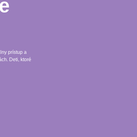
e
ny prístup a
ch. Deti, ktoré