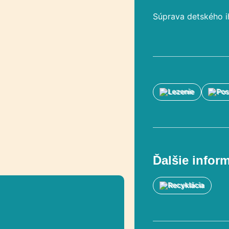
Súprava detského i
Lezenie
Po
Ďalšie infor
Recyklácia