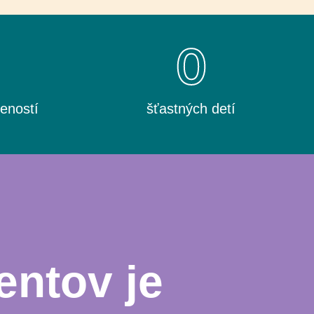
0
0
eností
šťastných detí
entov je