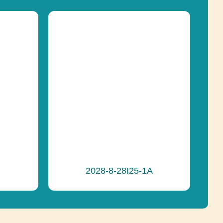
Lezenie, Posuvné, Socializácia
Lezenie, Posuvné, Socializácia
Recyklácia
e
2028-8-28I25-1A