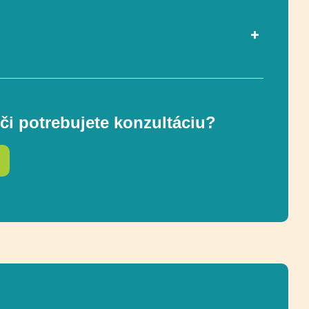
Áno
ou EN 1176-1
či potrebujete konzultáciu?
3-12
444 x 697 cm
851 x 1037 cm
ostnej zóny
500 cm