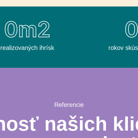
0
m2
realizovaných ihrísk
rokov skús
Referencie
osť našich kli