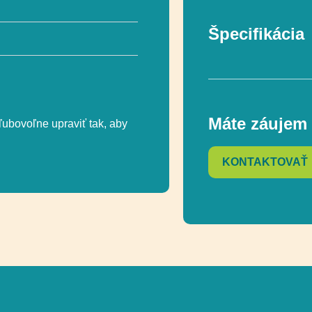
Špecifikácia
V súlade s norm
Máte záujem 
ľubovoľne upraviť tak, aby
Vekový rozsah
KONTAKTOVAŤ
Rozmer
Rozmer bezpečn
Celková výška