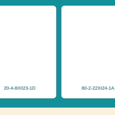
Funkčnosť
Funkčnosť
Ďalšie informáci
20-4-8XII23-1D
80-2-22XI24-1A