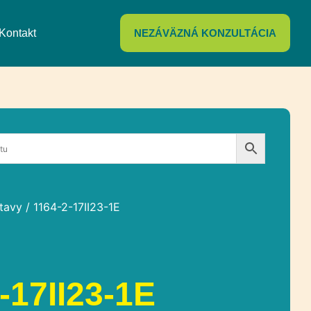
Kontakt
NEZÁVÄZNÁ KONZULTÁCIA
tavy
/ 1164-2-17II23-1E
-17II23-1E