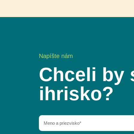
Napíšte nám
Chceli by 
ihrisko?