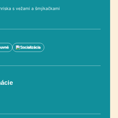
hriska s vežami a šmýkačkami
suvné
Socializácia
mácie