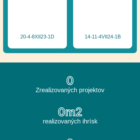
20-4-8XII23-1D
14-11-4VII24-1B
0
Zrealizovaných projektov
0
m2
realizovaných ihrísk