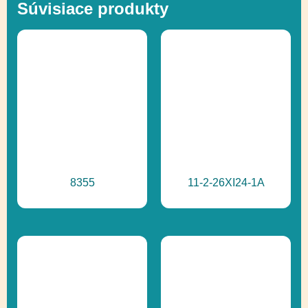
Súvisiace produkty
Skákanie,
Funkčnosť
Socializácia,
Uchopenie,
Vyvažovanie,
Zapojenie zmyslov
Inkluzívny produkt,
Ďalšie informácie
Recyklácia
8355
11-2-26XI24-1A