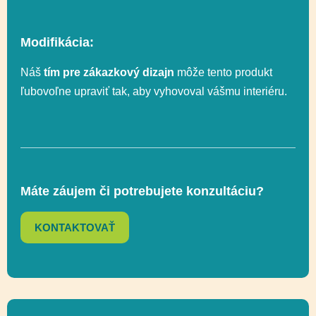
Vyvažovanie,
Modifikácia:
Lezenie, Uchopenie,
Skákanie, Logické
Náš
tím pre zákazkový dizajn
môže tento produkt
Funkčnosť
myslenie, Senzorická
ľubovoľne upraviť tak, aby vyhovoval vášmu interiéru.
integrácia, Posuvné,
Socializácia
Celková výška
449 cm
Máte záujem či potrebujete konzultáciu?
Výška voľného
KONTAKTOVAŤ
147 cm
pádu
Lezenie, Logické
myslenie, Posuvné,