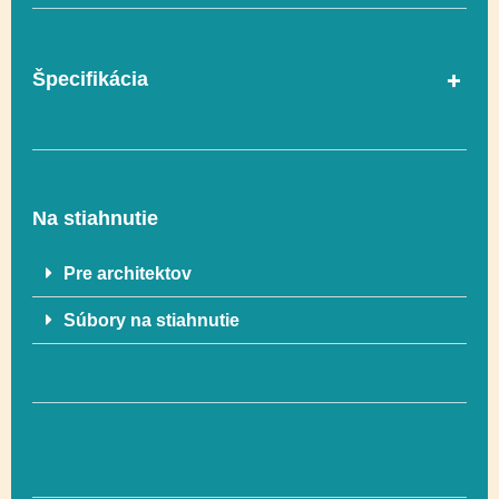
Špecifikácia
Vekový rozsah
1 – 12
Na stiahnutie
ROTOFORM
Technológia
MASTER
Pre architektov
Súbory na stiahnutie
Rozmer
821 x 654 cm
Rozmer
1171 x 954 cm (72,68
bezpečnostnej zóny
m²)