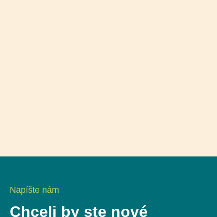
Napíšte nám
Chceli by ste nové