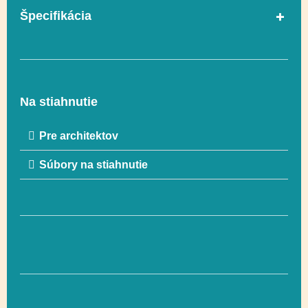
Špecifikácia
Lezenie, Odvaha,
Funkčnosť
Hranie rolí, Posuvné
Na stiahnutie
Hranie rolí, Lezenie,
Pre architektov
Funkčnosť
Odvaha, Posuvné
Súbory na stiahnutie