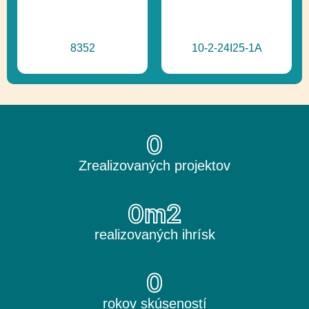
8352
10-2-24I25-1A
0
Zrealizovaných projektov
0
m2
realizovaných ihrísk
0
rokov skúseností