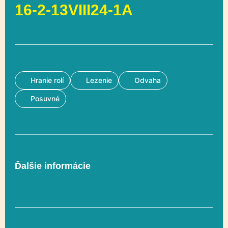
16-2-13VIII24-1A
Hranie rolí
Lezenie
Odvaha
Posuvné
Ďalšie informácie