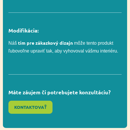
Vekový rozsah
3-12
Modifikácia:
Rozmer
374 x 828 cm
tím pre zákazkový dizajn
Náš
môže tento produkt
ľubovoľne upraviť tak, aby vyhovoval vášmu interiéru.
Rozmer
793 x 1206 cm (65
bezpečnostnej zóny
m²)
Celková výška
581 cm
Máte záujem či potrebujete konzultáciu?
Výška voľného
KONTAKTOVAŤ
240 cm
pádu