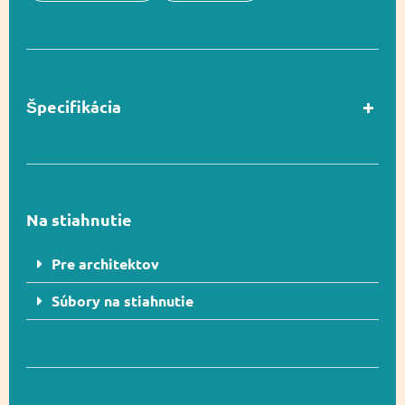
Špecifikácia
Vyvažovanie,
Funkčnosť
Lezenie, Posuvné,
Socializácia
Na stiahnutie
Pre architektov
Počet používateľov
13
Súbory na stiahnutie
V súlade s normou
Áno
EN 1176-1