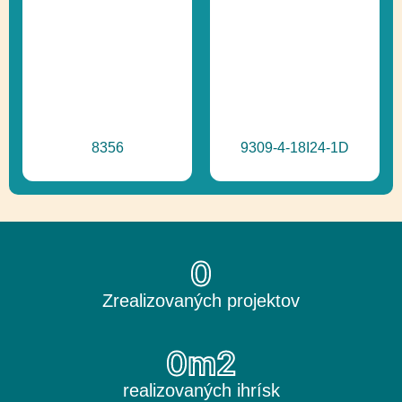
8356
9309-4-18I24-1D
0
Zrealizovaných projektov
0
m2
realizovaných ihrísk