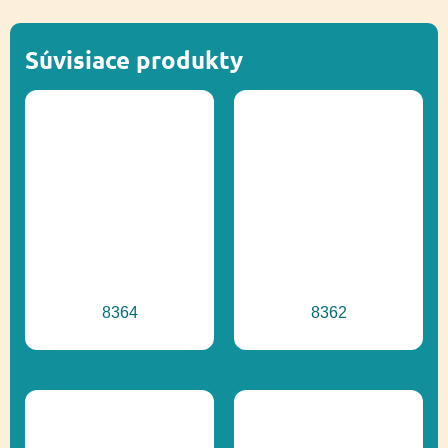
Lezenie, Posuvné,
Funkčnosť
Socializácia,
Vyvažovanie
Súvisiace produkty
Prírodné ihriská,
Ďalšie informácie
Recyklácia
8364
8362