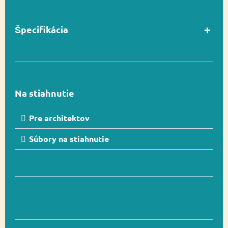
Špecifikácia
Vekový rozsah
3-12
Na stiahnutie
Rozmer
213 x 384 cm
Pre architektov
Súbory na stiahnutie
Rozmer
521 x 739 cm (26,8
bezpečnostnej zóny
m²)
Celková výška
366 cm