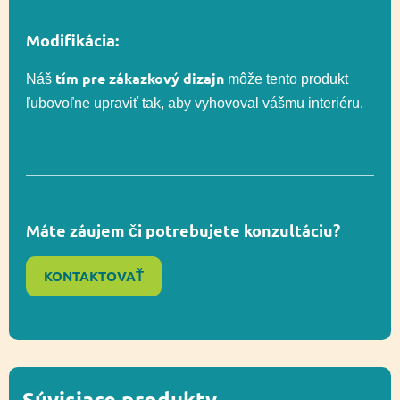
Výška voľného
150 cm
pádu
Modifikácia:
tím pre zákazkový dizajn
Náš
môže tento produkt
Lezenie, Posuvné,
Funkčnosť
ľubovoľne upraviť tak, aby vyhovoval vášmu interiéru.
Socializácia
Lezenie, Posuvné,
Funkčnosť
Socializácia
Máte záujem či potrebujete konzultáciu?
Ďalšie informácie
Recyklácia
KONTAKTOVAŤ
Súvisiace produkty