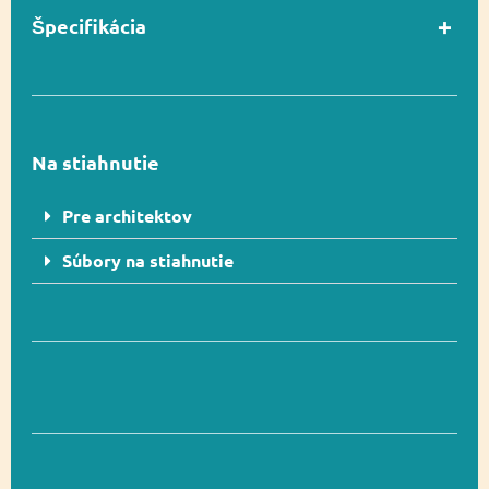
Špecifikácia
Hranie rolí,
Funkčnosť
Socializácia
Na stiahnutie
Pre architektov
Hranie rolí,
Funkčnosť
Socializácia
Súbory na stiahnutie
pa_dalsie-
108, 106
informacie
Inkluzívny produkt,
Ďalšie informácie
Recyklácia