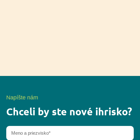
Napíšte nám
Chceli by ste nové ihrisko?