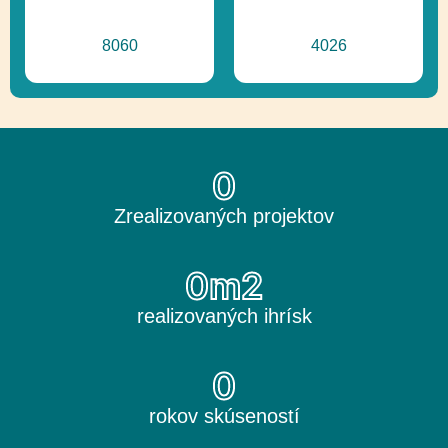
8060
4026
0
Zrealizovaných projektov
0
m2
realizovaných ihrísk
0
rokov skúseností