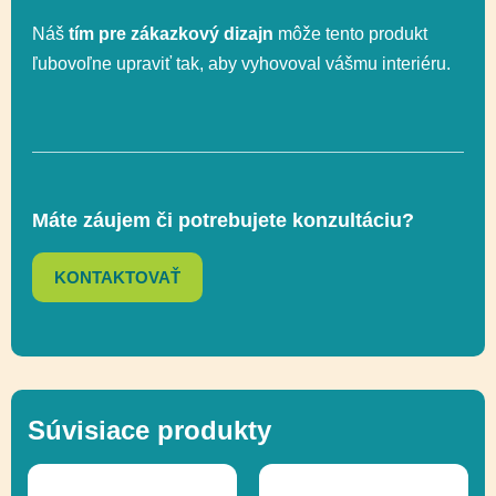
Náš
tím pre zákazkový dizajn
môže tento produkt
Celková výška
34 cm
ľubovoľne upraviť tak, aby vyhovoval vášmu interiéru.
Výška voľného
34 cm
pádu
Máte záujem či potrebujete konzultáciu?
Socializácia, Hranie
Funkčnosť
s pieskom
KONTAKTOVAŤ
Ďalšie informácie
Recyklácia
Súvisiace produkty