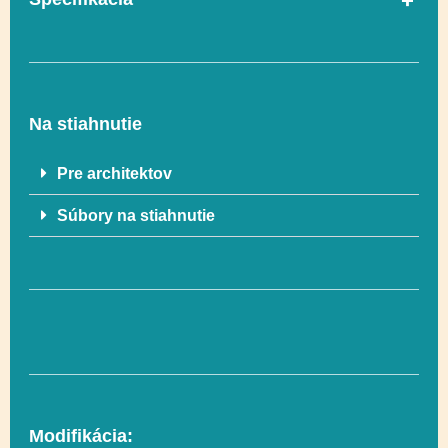
V súlade s normou
Áno
EN 1176-1
Na stiahnutie
Vekový rozsah
1 – 7
Pre architektov
Súbory na stiahnutie
Rozmer
298 x 340 cm
Rozmer
605 x 648 cm (31 m²)
bezpečnostnej zóny
Hra s pieskom,
Funkčnosť
Socializácia
Modifikácia: