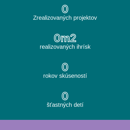
0
Zrealizovaných projektov
0
m2
realizovaných ihrísk
0
rokov skúseností
0
šťastných detí