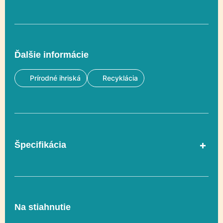
Ďalšie informácie
Prírodné ihriská
Recyklácia
Špecifikácia
V súlade s normou
Áno
EN 1176-1
Na stiahnutie
Vekový rozsah
3-12