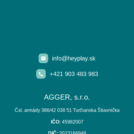
info@heyplay.sk
+421 903 483 983
AGGER, s.r.o.
Čsl. armády 386/42 038 51 Turčianska Štiavnička
IČO:
45982007
DIČ:
2023166948