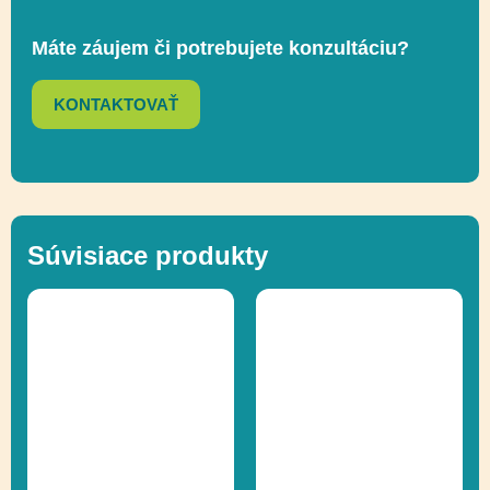
Funkčnosť
Lezenie, Socializácia
Máte záujem či potrebujete konzultáciu?
KONTAKTOVAŤ
Prírodné ihriská,
Ďalšie informácie
Recyklácia
Súvisiace produkty