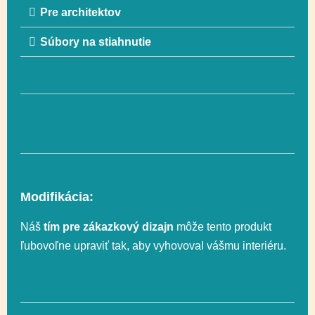
Pre architektov
Súbory na stiahnutie
Rozmer
100 x 213 cm
Rozmer
400 x 513 (19 m²)
bezpečnostnej zóny
Funkčnosť
Lezenie, Socializácia
Modifikácia:
Celková výška
138 cm
Náš
tím pre zákazkový dizajn
môže tento produkt
ľubovoľne upraviť tak, aby vyhovoval vášmu interiéru.
Výška voľného
138 cm
pádu