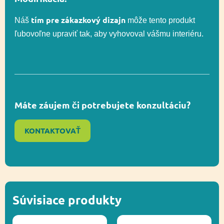
tím pre zákazkový dizajn
Senzorická
Náš
môže tento produkt
Funkčnosť
integrácia,
ľubovoľne upraviť tak, aby vyhovoval vášmu interiéru.
Socializácia
Socializácia,
Funkčnosť
Zapojenie zmyslov
Máte záujem či potrebujete konzultáciu?
KONTAKTOVAŤ
Inkluzívny produkt,
Ďalšie informácie
Recyklácia
Súvisiace produkty