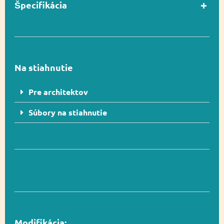
Špecifikácia
V súlade s normou
Áno
EN 1176-1
Na stiahnutie
Vekový rozsah
1 – 7
Pre architektov
Súbory na stiahnutie
Rozmer
50 x 65 cm
Rozmer
350 x 365 cm (11 m²)
bezpečnostnej zóny
Celková výška
70 cm
Modifikácia: