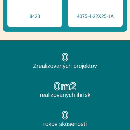
8428
4075-4-22X25-1A
0
Zrealizovaných projektov
0
m2
realizovaných ihrísk
0
rokov skúseností