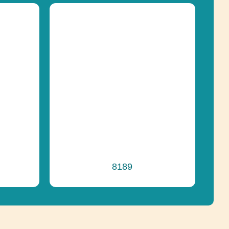
245 cm
pádu
134 cm
Hojdanie na hojdačkách,
Socializácia
8189
e
Inkluzívny produkt, Recyklácia