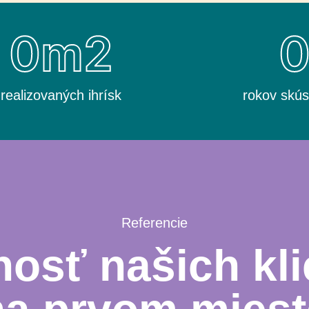
0
m2
realizovaných ihrísk
rokov skús
Referencie
osť našich kli