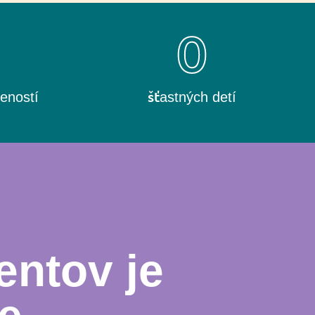
0
0
eností
šťastných detí
entov je