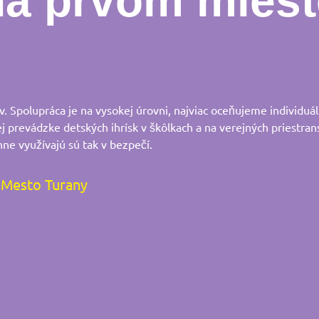
na prvom miest
 Spolupráca je na vysokej úrovni, najviac oceňujeme individuál
ej prevádzke detských ihrísk v škôlkach a na verejných priestran
nne využívajú sú tak v bezpečí.
Mesto Turany