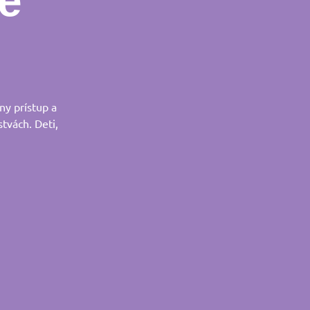
e
ny prístup a
stvách. Deti,