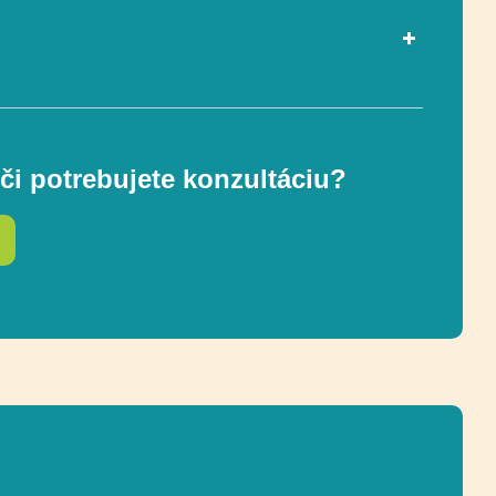
ou EN 1176-1
Áno
či potrebujete konzultáciu?
3-12
217 x 303 cm
ostnej zóny
750 x 235 cm (18 m²)
Socializácia, Hojdanie na
hojdačkách