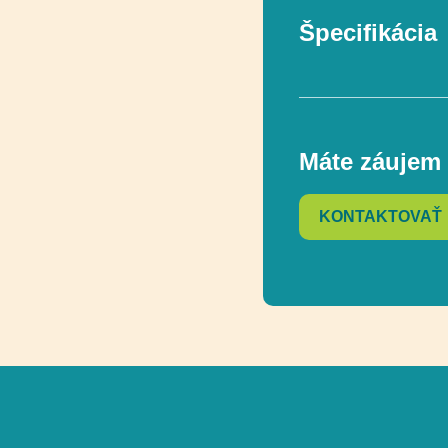
Špecifikácia
V súlade s norm
Máte záujem 
Vekový rozsah
KONTAKTOVAŤ
Rozmer
Rozmer bezpečn
Funkčnosť