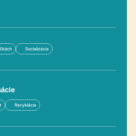
ačkách
Socializácia
mácie
t
Recyklácia