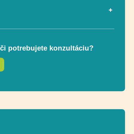
ou EN 1176-1
Áno
či potrebujete konzultáciu?
3 +
76 x 76 cm
ostnej zóny
376 x 376 cm (12 m²)
217 cm