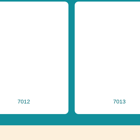
Funkčnosť
Funkčnosť
Ďalšie informáci
7012
7013