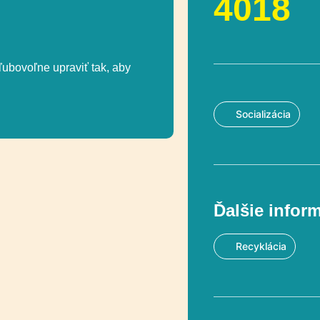
4018
ľubovoľne upraviť tak, aby
Socializácia
Ďalšie infor
Recyklácia