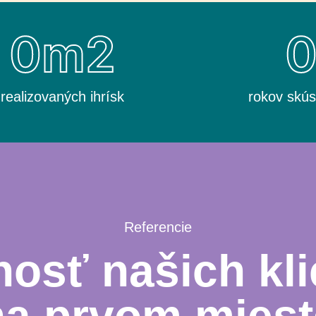
0
m2
realizovaných ihrísk
rokov skús
Referencie
osť našich kli