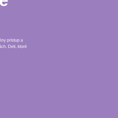
e
ny prístup a
ch. Deti, ktoré