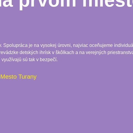
na prvom miest
Spolupráca je na vysokej úrovni, najviac oceňujeme individuál
 prevádzke detských ihrísk v škôlkach a na verejných priestranstvá
 využívajú sú tak v bezpečí.
Mesto Turany