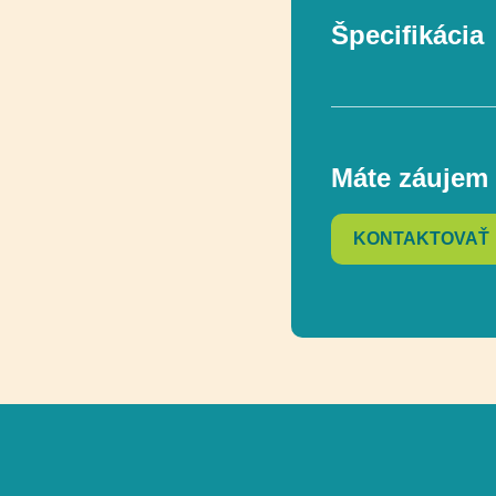
Špecifikácia
V súlade s norm
Máte záujem 
Vekový rozsah
KONTAKTOVAŤ
Rozmer
Rozmer bezpečn
Celková výška