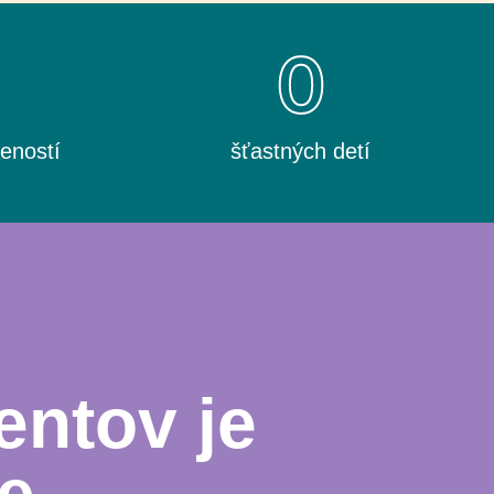
0
0
eností
šťastných detí
entov je