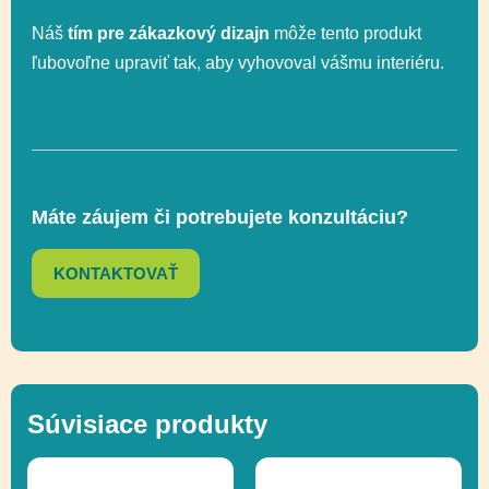
Náš
tím pre zákazkový dizajn
môže tento produkt
Celková výška
123 cm
ľubovoľne upraviť tak, aby vyhovoval vášmu interiéru.
Výška voľného
76 cm
pádu
Máte záujem či potrebujete konzultáciu?
Hojdanie,
Funkčnosť
Socializácia
KONTAKTOVAŤ
Ďalšie informácie
Recyklácia
Súvisiace produkty