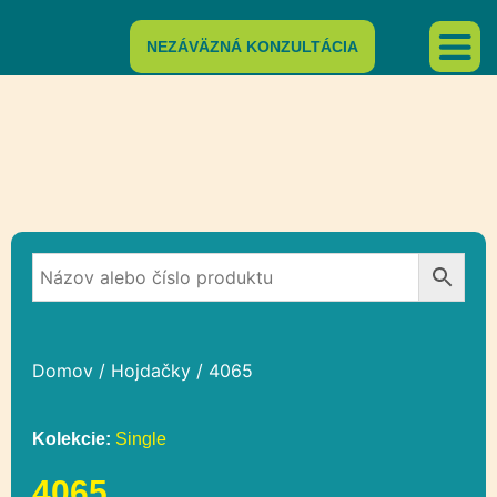
NEZÁVÄZNÁ KONZULTÁCIA
Domov
/
Hojdačky
/ 4065
Kolekcie:
Single
4065