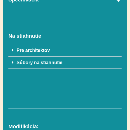
V súlade s normou
Áno
EN 1176-1
Na stiahnutie
Vekový rozsah
3-12
Pre architektov
Súbory na stiahnutie
Rozmer
38 x 375 cm
Rozmer
238 x 575 cm (13 m²)
bezpečnostnej zóny
Socializácia,
Funkčnosť
Swinging
Modifikácia: