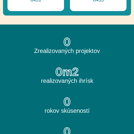
0
Zrealizovaných projektov
0
m2
realizovaných ihrísk
0
rokov skúseností
0