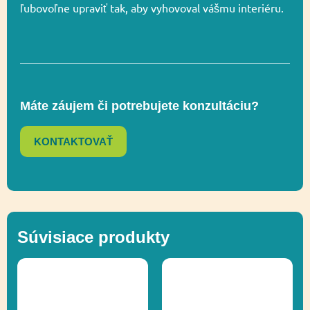
Funkčnosť
integrácia,
ľubovoľne upraviť tak, aby vyhovoval vášmu interiéru.
Socializácia
Socializácia,
Funkčnosť
Zapojenie zmyslov
Máte záujem či potrebujete konzultáciu?
KONTAKTOVAŤ
Inkluzívny produkt,
Ďalšie informácie
Recyklácia
Súvisiace produkty