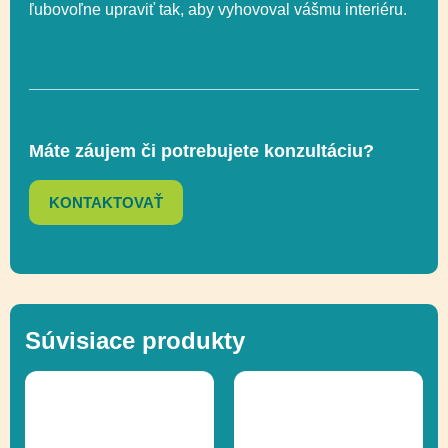
ľubovoľne upraviť tak, aby vyhovoval vášmu interiéru.
Výška voľného
50 cm
pádu
Funkčnosť
Hojdanie
Máte záujem či potrebujete konzultáciu?
KONTAKTOVAŤ
Ďalšie informácie
Recyklácia
Súvisiace produkty