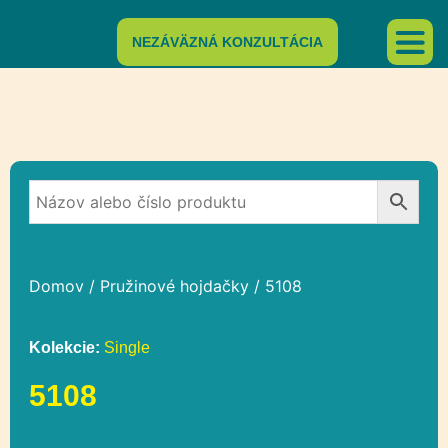
NEZÁVÄZNÁ KONZULTÁCIA
Domov
/
Pružinové hojdačky
/ 5108
Kolekcie:
Single
5108