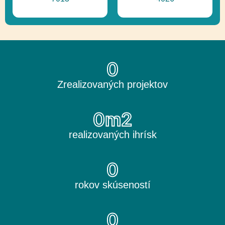
0
Zrealizovaných projektov
0
m2
realizovaných ihrísk
0
rokov skúseností
0