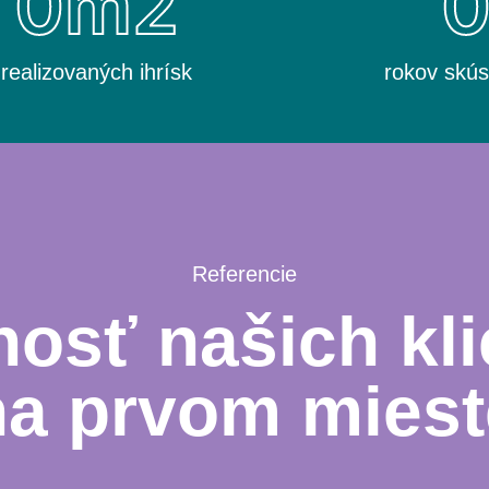
0
m2
realizovaných ihrísk
rokov skús
Referencie
osť našich kli
na prvom miest