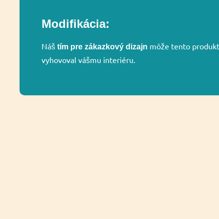
Modifikácia:
Náš
môže tento produkt 
tím pre zákazkový dizajn
vyhovoval vášmu interiéru.