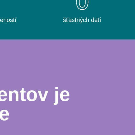
0
0
eností
šťastných detí
entov je
e