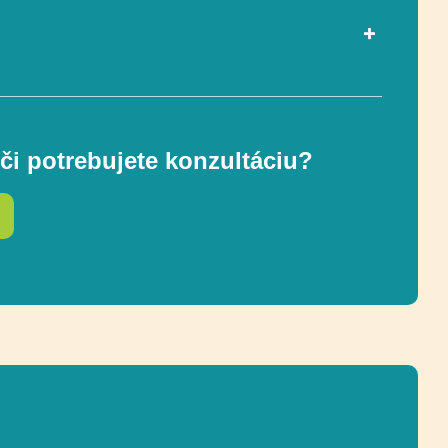
Socializácia
či potrebujete konzultáciu?
162 x 233 cm
75 cm
Socializácia
e
Recyklácia