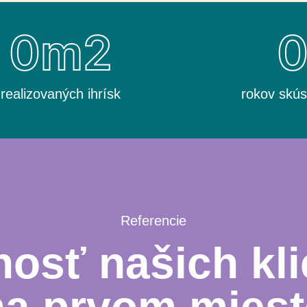
0
m2
realizovaných ihrísk
rokov skús
Referencie
osť našich kli