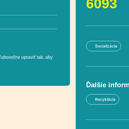
6093
Socializácia
ľubovoľne upraviť tak, aby
Ďalšie infor
Recyklácia