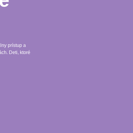
e
ny prístup a
ch. Deti, ktoré