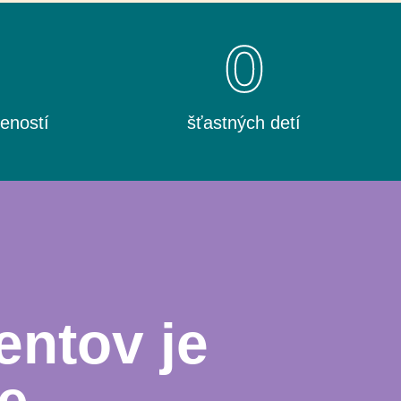
0
0
eností
šťastných detí
entov je