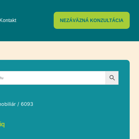
Kontakt
NEZÁVÄZNÁ KONZULTÁCIA
obiliár
/ 6093
iq