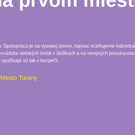
na prvom miest
Spolupráca je na vysokej úrovni, najviac oceňujeme individuál
 prevádzke detských ihrísk v škôlkach a na verejných priestranstvá
 využívajú sú tak v bezpečí.
Mesto Turany