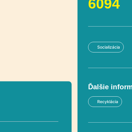
6094
Socializácia
Ďalšie infor
Recyklácia