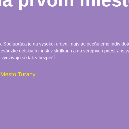
na prvom miest
Spolupráca je na vysokej úrovni, najviac oceňujeme individuál
 prevádzke detských ihrísk v škôlkach a na verejných priestranstvá
 využívajú sú tak v bezpečí.
Mesto Turany