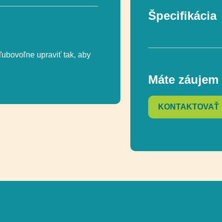
Špecifikácia
ľubovoľne upraviť tak, aby
Technológia
Máte záujem 
Rozmer
KONTAKTOVAŤ
Celková výška
Funkčnosť
Funkčnosť