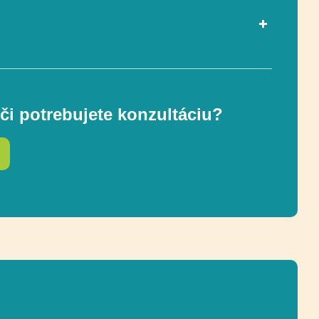
MAJSTER UMENIA NA
ZÁKAZKU
či potrebujete konzultáciu?
62 x 221 cm
78 cm
Socializácia
Socializácia