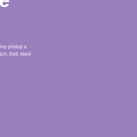
e
ny prístup a
ch. Deti, ktoré