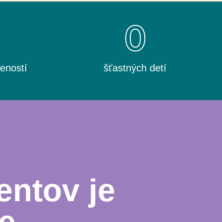
0
0
eností
šťastných detí
entov je