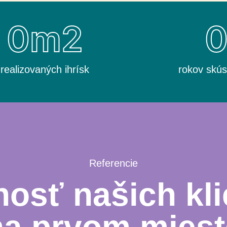
0
m2
realizovaných ihrísk
rokov skús
Referencie
osť našich kli