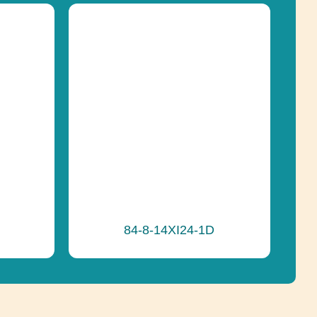
e
Recyklácia
84-8-14XI24-1D