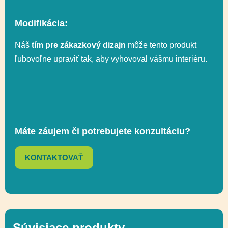
Modifikácia:
Vekový rozsah
3-12
Náš
tím pre zákazkový dizajn
môže tento produkt
ľubovoľne upraviť tak, aby vyhovoval vášmu interiéru.
Fitness / Šport,
Funkčnosť
Regulácia emócií,
Socializácia
Máte záujem či potrebujete konzultáciu?
KONTAKTOVAŤ
Súvisiace produkty