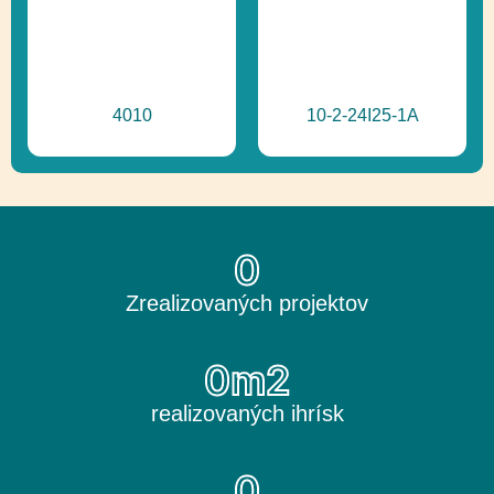
4010
10-2-24I25-1A
0
Zrealizovaných projektov
0
m2
realizovaných ihrísk
0