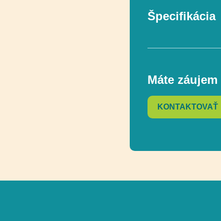
Špecifikácia
V súlade s norm
Máte záujem 
Vekový rozsah
KONTAKTOVAŤ
Rozmer
Rozmer bezpečn
Funkčnosť