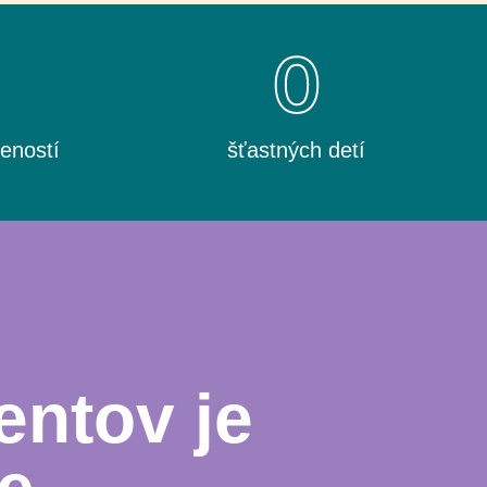
0
0
eností
šťastných detí
entov je