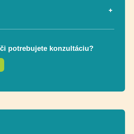
ou EN 1176-1
Áno
či potrebujete konzultáciu?
1-8
96 x 626 cm
ostnej zóny
396 x 926 cm (32 m²)
Vyvažovanie, Skákanie,
Socializácia