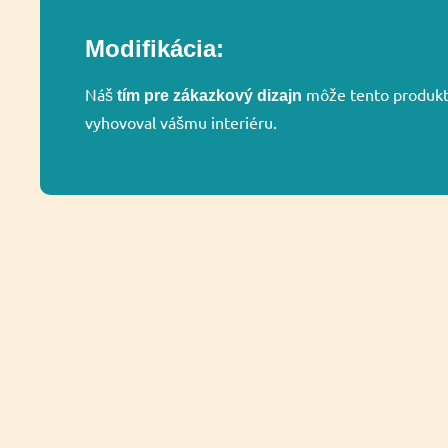
Modifikácia:
Náš
môže tento produkt 
tím pre zákazkový dizajn
vyhovoval vášmu interiéru.