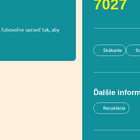
7027
ľubovoľne upraviť tak, aby
Skákanie
So
Ďalšie infor
Recyklácia