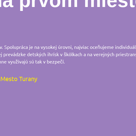
na prvom miest
 Spolupráca je na vysokej úrovni, najviac oceňujeme individuál
ej prevádzke detských ihrísk v škôlkach a na verejných priestran
nne využívajú sú tak v bezpečí.
Mesto Turany