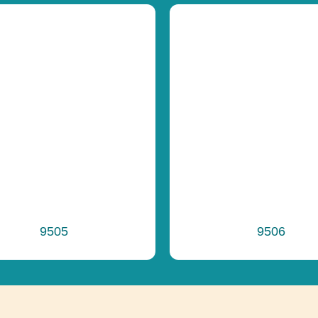
Celková výška
Výška voľného 
Funkčnosť
9505
9506
Ďalšie informáci