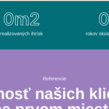
0
m2
realizovaných ihrísk
rokov skús
Referencie
osť našich kli