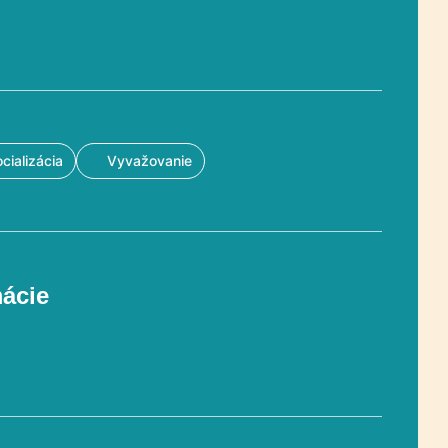
cializácia
Vyvažovanie
mácie