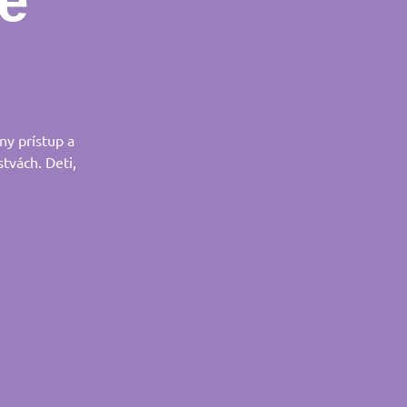
e
ny prístup a
stvách. Deti,