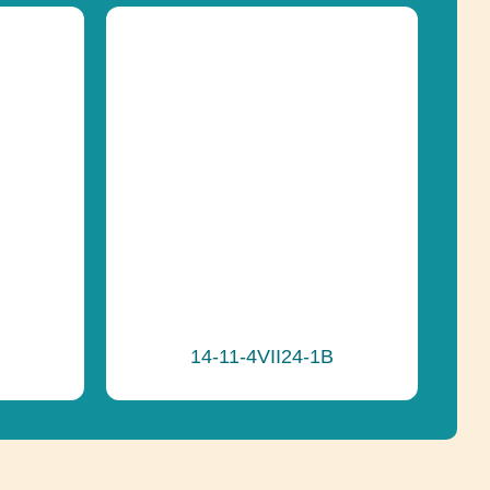
145 cm
pádu
60 cm
Skákanie, Socializácia,
Vyvažovanie
14-11-4VII24-1B
e
Recyklácia