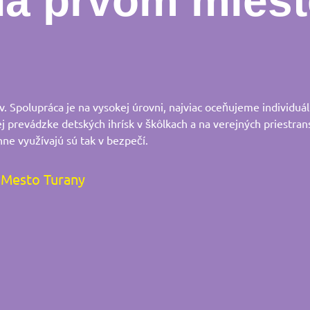
na prvom miest
 Spolupráca je na vysokej úrovni, najviac oceňujeme individuál
ej prevádzke detských ihrísk v škôlkach a na verejných priestran
nne využívajú sú tak v bezpečí.
Mesto Turany