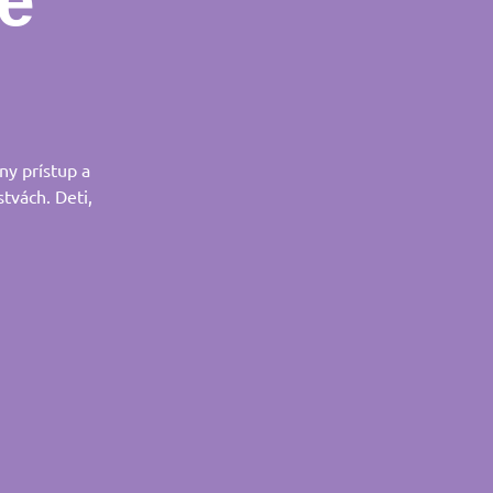
e
ny prístup a
stvách. Deti,