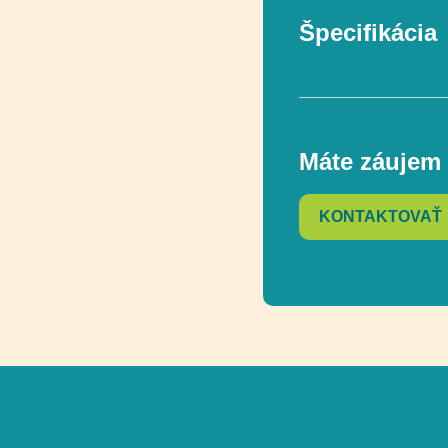
Špecifikácia
Funkčnosť
Máte záujem 
Rozmer
KONTAKTOVAŤ
Rozmer bezpečn
Celková výška
Výška voľného 