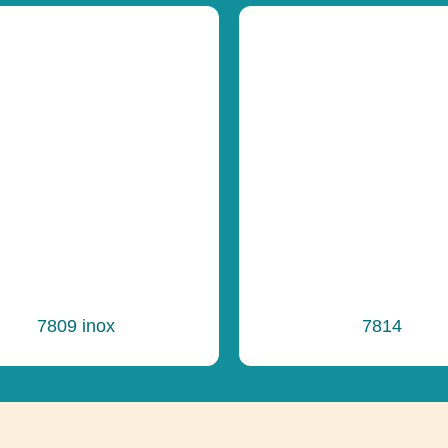
Funkčnosť
Ďalšie informáci
7809 inox
7814