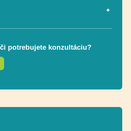
Regulácia emócií, Uchopenie,
Socializácia
či potrebujete konzultáciu?
96 x 100 cm
ostnej zóny
434 x 485 cm (17 m²)
206 cm
pádu
100 cm