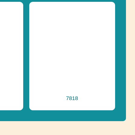
Regulácia emócií, Socializácia,
Uchopenie
e
Recyklácia
7818