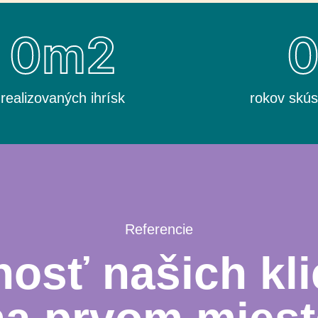
0
m2
realizovaných ihrísk
rokov skús
Referencie
osť našich kli