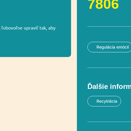
7806
ľubovoľne upraviť tak, aby
Regulácia emócií
Ďalšie infor
Recyklácia