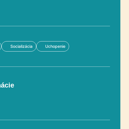
Socializácia
Uchopenie
mácie