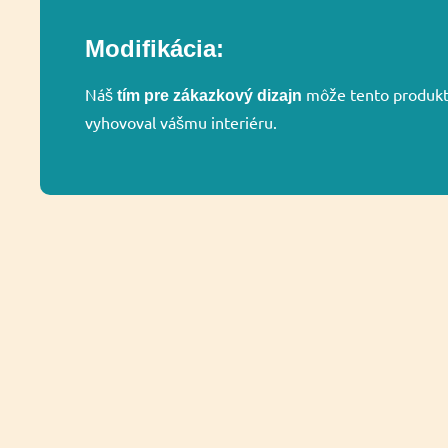
Modifikácia:
Náš
môže tento produkt 
tím pre zákazkový dizajn
vyhovoval vášmu interiéru.