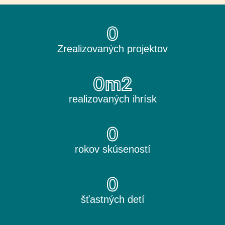
0
Zrealizovaných projektov
0
m2
realizovaných ihrísk
0
rokov skúseností
0
šťastných detí