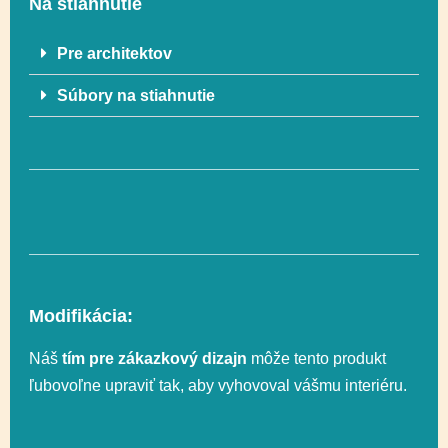
Na stiahnutie
Rozmer
1039 x 1648 cm
bezpečnostnej zóny
Pre architektov
Súbory na stiahnutie
Celková výška
358 cm
Ďalšie informácie
Recyklácia
Modifikácia:
Náš
tím pre zákazkový dizajn
môže tento produkt
ľubovoľne upraviť tak, aby vyhovoval vášmu interiéru.