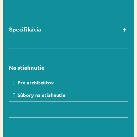
Špecifikácia
V súlade s normou
Áno
EN 1176-1
Na stiahnutie
Vekový rozsah
3-12
Pre architektov
Súbory na stiahnutie
Rozmer
368 x 639 cm
Rozmer
682 x 939 cm (54 m²)
bezpečnostnej zóny