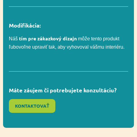
Vyvažovanie,
Senzorická
Modifikácia:
Funkčnosť
integrácia, Posuvné,
Socializácia
tím pre zákazkový dizajn
Náš
môže tento produkt
ľubovoľne upraviť tak, aby vyhovoval vášmu interiéru.
Celková výška
262 cm
Výška voľného
90 cm
pádu
Máte záujem či potrebujete konzultáciu?
KONTAKTOVAŤ
Posuvné,
Socializácia,
Funkčnosť
Vyvažovanie,
Zapojenie zmyslov