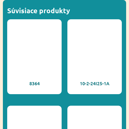
Súvisiace produkty
Inkluzívny produkt,
Ďalšie informácie
Prírodné ihriská,
Recyklácia
8364
10-2-24I25-1A