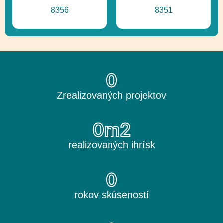
8356
8351
0
Zrealizovaných projektov
0
m2
realizovaných ihrísk
0
rokov skúseností