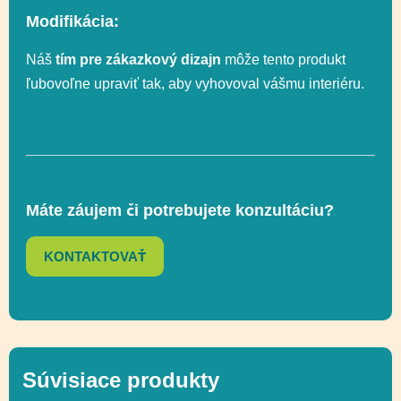
pádu
Modifikácia:
Náš
tím pre zákazkový dizajn
môže tento produkt
Uchopenie,
ľubovoľne upraviť tak, aby vyhovoval vášmu interiéru.
Socializácia,
Funkčnosť
Hojdanie na
hojdačkách
Hojdanie na
Máte záujem či potrebujete konzultáciu?
hojdačkách,
Funkčnosť
Socializácia,
KONTAKTOVAŤ
Uchopenie
Prírodné ihriská,
Ďalšie informácie
Recyklácia
Súvisiace produkty