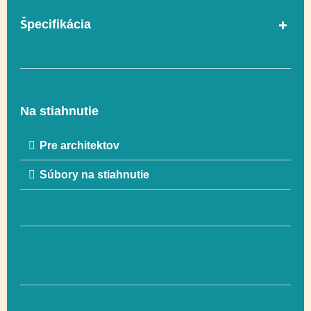
Špecifikácia
Vekový rozsah
3-12
Na stiahnutie
Rozmer
ca. 390 x 73 cm
Pre architektov
Súbory na stiahnutie
Rozmer
ca. 581 x 273 cm
bezpečnostnej zóny
(13,7 m²)
Celková výška
ca. 75 cm
Výška voľného
ca. 95 cm