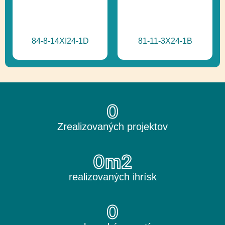
84-8-14XI24-1D
81-11-3X24-1B
0
Zrealizovaných projektov
0
m2
realizovaných ihrísk
0