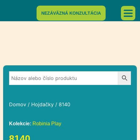
NEZÁVÄZNÁ KONZULTÁCIA
Domov
/
Hojdačky
/ 8140
Kolekcie:
Robinia Play
8140