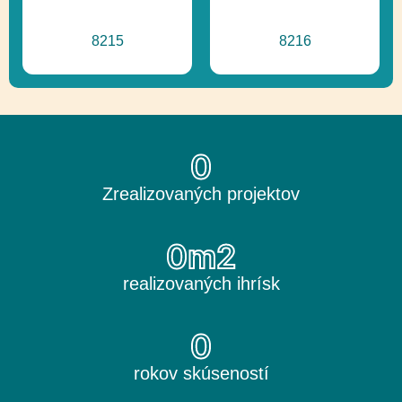
8215
8216
0
Zrealizovaných projektov
0
m2
realizovaných ihrísk
0
rokov skúseností