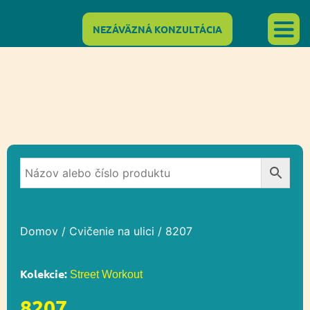
NEZÁVÄZNÁ KONZULTÁCIA
Domov
/
Cvičenie na ulici
/ 8207
Kolekcie:
Street Workout
8207