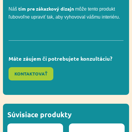
Celková výška
ca. 220 cm
tím pre zákazkový dizajn
Náš
môže tento produkt
ľubovoľne upraviť tak, aby vyhovoval vášmu interiéru.
Výška voľného
199 cm
pádu
Regulácia emócií,
Máte záujem či potrebujete konzultáciu?
Funkčnosť
Socializácia,
Uchopenie
KONTAKTOVAŤ
Ďalšie informácie
Recyklácia
Súvisiace produkty