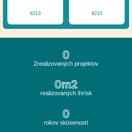
8213
8215
0
Zrealizovaných projektov
0
m2
realizovaných ihrísk
0
rokov skúseností