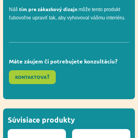
Celková výška
ca. 300 cm
tím pre zákazkový dizajn
Náš
môže tento produkt
ľubovoľne upraviť tak, aby vyhovoval vášmu interiéru.
Výška voľného
130 cm
pádu
Regulácia emócií,
Máte záujem či potrebujete konzultáciu?
Funkčnosť
Socializácia,
Uchopenie
KONTAKTOVAŤ
Ďalšie informácie
Recyklácia
Súvisiace produkty