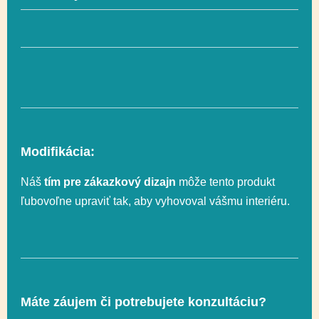
Výška voľného
210 cm
pádu
Výrobok je v súlade
s normou PN-EN
Tak
1176-1
Modifikácia:
Náš
tím pre zákazkový dizajn
môže tento produkt
Počet používateľov
40
ľubovoľne upraviť tak, aby vyhovoval vášmu interiéru.
Vekový rozsah
3-12
Hranie rolí, Lezenie,
Máte záujem či potrebujete konzultáciu?
Logické myslenie,