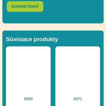
Odvaha, Posuvné,
KONTAKTOVAŤ
Funkčnosť
Regulácia emócií,
Socializácia,
Uchopenie,
Vzdelávacie tabule
Súvisiace produkty
pa_dalsie-
106
informacie
Ďalšie informácie
Recyklácia
8459
8471