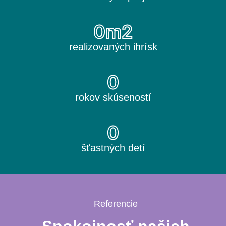
0
m2
realizovaných ihrísk
0
rokov skúseností
0
šťastných detí
Referencie