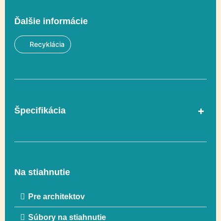
Ďalšie informácie
Recyklácia
Špecifikácia
Lezenie, Odvaha,
Vzdelávacie tabule,
Regulácia emócií,
Na stiahnutie
Funkčnosť
Uchopenie, Logické
myslenie, Hranie rolí,
Pre architektov
Posuvné,
Socializácia
Súbory na stiahnutie