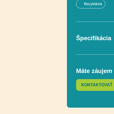
Recyklácia
Špecifikácia
Funkčnosť
Máte záujem 
KONTAKTOVAŤ
Výška voľného 
Výrobok je v súl
normou PN-EN 1