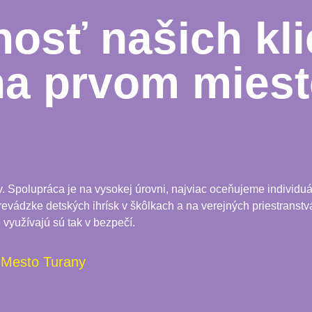
osť našich kli
na prvom miest
Spolupráca je na vysokej úrovni, najviac oceňujeme individuál
 prevádzke detských ihrísk v škôlkach a na verejných priestranstvá
 využívajú sú tak v bezpečí.
Mesto Turany