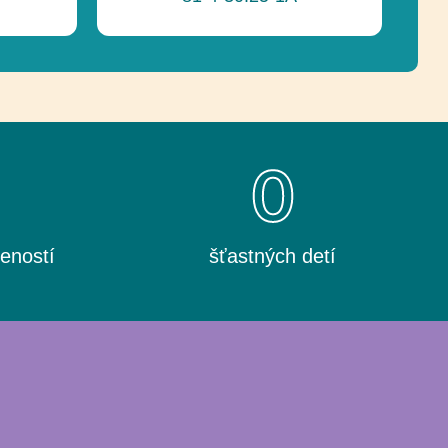
0
0
eností
šťastných detí