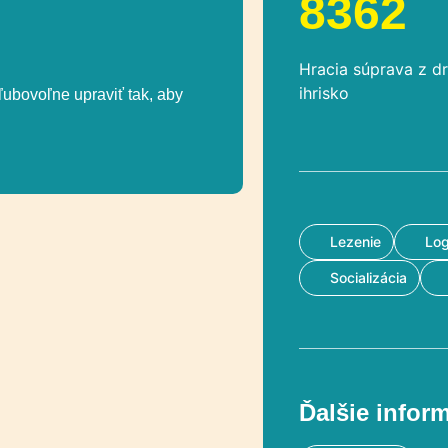
8362
Hracia súprava z d
ihrisko
ľubovoľne upraviť tak, aby
Lezenie
Log
Socializácia
Ďalšie infor