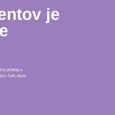
entov je
e
ny prístup a
ch. Deti, ktoré