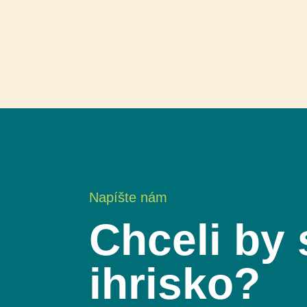
Napíšte nám
Chceli by 
ihrisko?