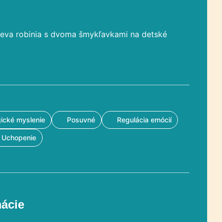
reva robinia s dvoma šmykľavkami na detské
ické myslenie
Posuvné
Regulácia emócií
Uchopenie
mácie