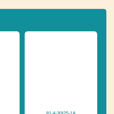
ľov
14
3-12
Lezenie, Logické myslenie,
Posuvné, Regulácia emócií,
Socializácia, Uchopenie
acie
106
e
Recyklácia
81-4-30I25-1A