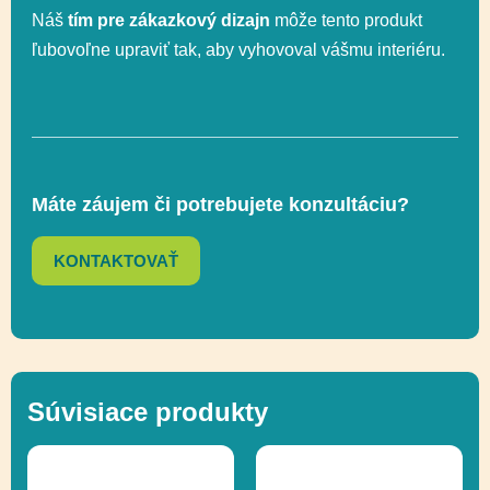
Rozmer
ca. 120 x 20 cm
Náš
tím pre zákazkový dizajn
môže tento produkt
ľubovoľne upraviť tak, aby vyhovoval vášmu interiéru.
Rozmer
ca. 420 x 320 cm
bezpečnostnej zóny
Celková výška
cca. 130 cm
Máte záujem či potrebujete konzultáciu?
Výška voľného
KONTAKTOVAŤ
120 cm
pádu
Logické myslenie,
Socializácia,
Funkčnosť
Súvisiace produkty
Uchopenie,
Zapojenie zmyslov