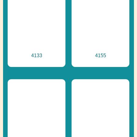
Prírodné ihriská,
Ďalšie informácie
Recyklácia
4133
4155