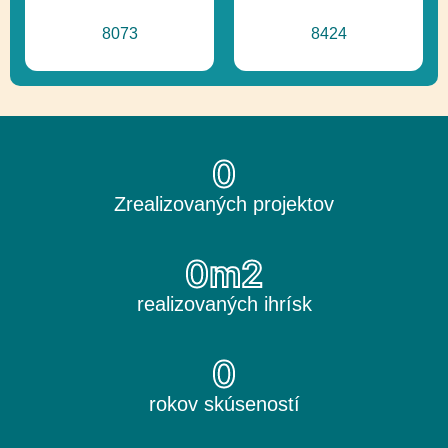
8073
8424
0
Zrealizovaných projektov
0
m2
realizovaných ihrísk
0
rokov skúseností