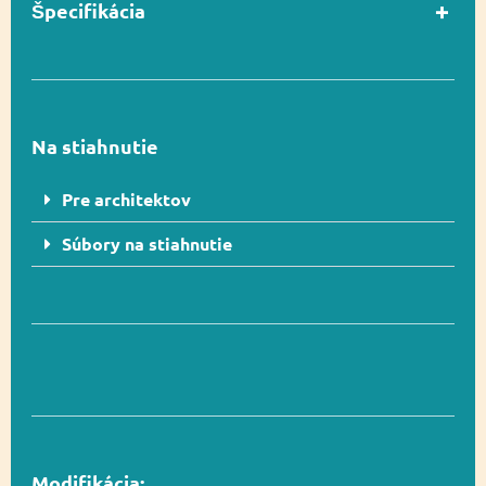
Špecifikácia
Vyvažovanie,
Funkčnosť
Socializácia,
Spinning
Na stiahnutie
Pre architektov
Počet používateľov
2
Súbory na stiahnutie
V súlade s normou
Áno
EN 1176-1
Vekový rozsah
1-12
Modifikácia:
Rozmer
82 x 82 cm