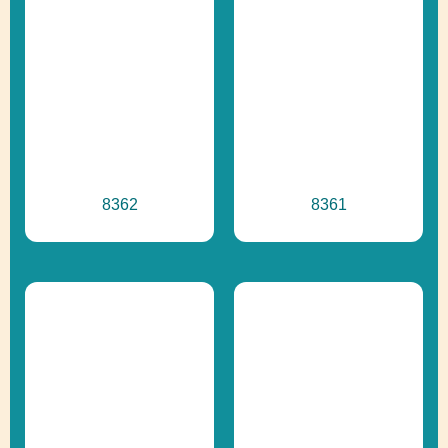
Prírodné ihriská,
Ďalšie informácie
Recyklácia
8362
8361