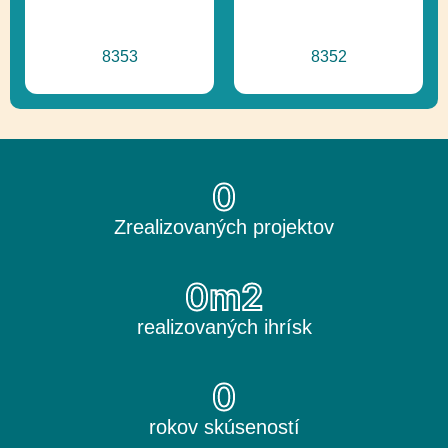
8353
8352
0
Zrealizovaných projektov
0
m2
realizovaných ihrísk
0
rokov skúseností