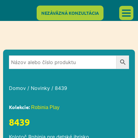
NEZÁVÄZNÁ KONZULTÁCIA
Domov
/
Novinky
/ 8439
Kolekcie:
Robinia Play
8439
Kolotoč Robinia pre detské ihrisko