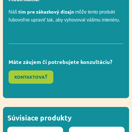
tím pre zákazkový dizajn
Náš
môže tento produkt
ľubovoľne upraviť tak, aby vyhovoval vášmu interiéru.
Rozmer
482 x 482 cm
bezpečnostnej zóny
Celková výška
46 cm
Máte záujem či potrebujete konzultáciu?
Výška voľného
46 cm
pádu
KONTAKTOVAŤ
Otáčavé,
Funkčnosť
Socializácia,
Vyvažovanie
Súvisiace produkty