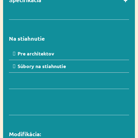
Uchopenie,
Funkčnosť
Socializácia,
Swinging
Na stiahnutie
Pre architektov
Počet používateľov
4
Súbory na stiahnutie
V súlade s normou
Áno
EN 1176-1
Vekový rozsah
3-12
Modifikácia:
Rozmer
348 cm x 26 cm