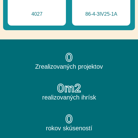
4027
86-4-3IV25-1A
0
Zrealizovaných projektov
0
m2
realizovaných ihrísk
0
rokov skúseností