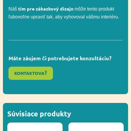
tím pre zákazkový dizajn
Náš
môže tento produkt
ľubovoľne upraviť tak, aby vyhovoval vášmu interiéru.
Rozmer
548 x 226 cm
bezpečnostnej zóny
Celková výška
107 cm
Máte záujem či potrebujete konzultáciu?
Výška voľného
98 cm
pádu
KONTAKTOVAŤ
Hojdanie,
Funkčnosť
Socializácia,
Uchopenie
Súvisiace produkty
Ďalšie informácie
Recyklácia