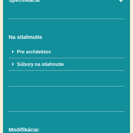
Špecifikácia
V súlade s normou
Áno
EN 1176-1
Na stiahnutie
Vekový rozsah
3-12
Pre architektov
Súbory na stiahnutie
Rozmer
892 x 237 cm
Rozmer
1227 x 640 cm (57
bezpečnostnej zóny
m²)
Vyvažovanie,
Funkčnosť
Modifikácia:
Lezenie, Socializácia