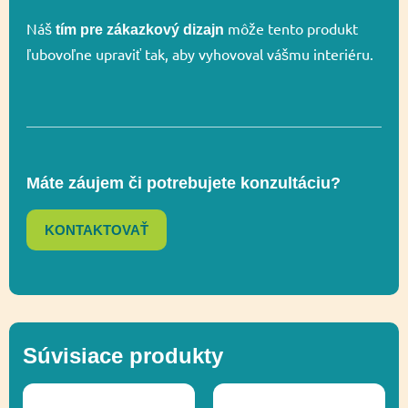
Náš
môže tento produkt
tím pre zákazkový dizajn
ľubovoľne upraviť tak, aby vyhovoval vášmu interiéru.
Celková výška
285 cm
Výška voľného
222 cm
pádu
Máte záujem či potrebujete konzultáciu?
Lezenie,
KONTAKTOVAŤ
Funkčnosť
Socializácia,
Vyvažovanie
Ďalšie informácie
Recyklácia
Súvisiace produkty