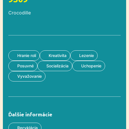
Crocodille
Hranie rolí
Kreativita
Lezenie
Posuvné
Socializácia
Uchopenie
Vyvažovanie
Ďalšie informácie
Recyklácia