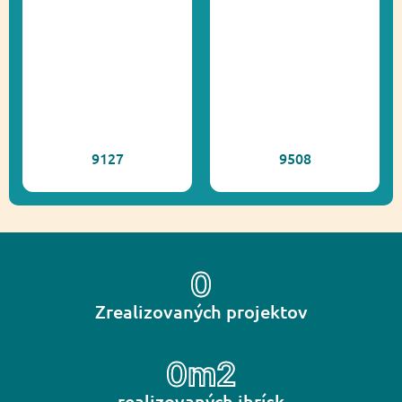
9127
9508
0
Zrealizovaných projektov
0
m2
realizovaných ihrísk