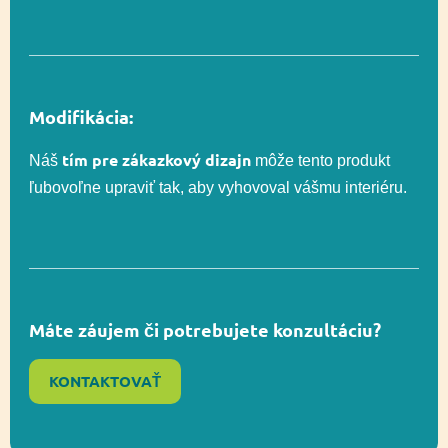
Áno
EN 1176-1
Vekový rozsah
3-12
Modifikácia:
tím pre zákazkový dizajn
Náš
môže tento produkt
TVAR VLNY
Technológia
ľubovoľne upraviť tak, aby vyhovoval vášmu interiéru.
MASTER
Rozmer
865 x 1115 cm
Máte záujem či potrebujete konzultáciu?
Rozmer
1165 x 1415 cm
bezpečnostnej zóny
KONTAKTOVAŤ
Celková výška
210 cm