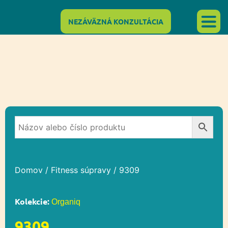
NEZÁVÄZNÁ KONZULTÁCIA
Domov
/
Fitness súpravy
/ 9309
Kolekcie:
Organiq
9309