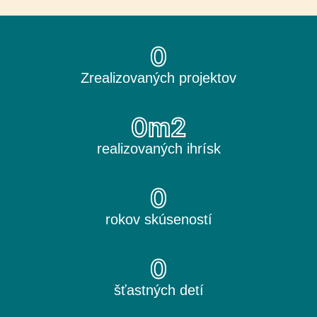
0
Zrealizovaných projektov
0
m2
realizovaných ihrísk
0
rokov skúseností
0
šťastných detí