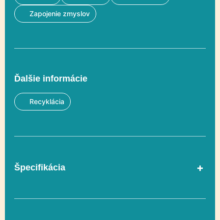
Zapojenie zmyslov
Ďalšie informácie
Recyklácia
Špecifikácia
V súlade s normou
Áno
EN 1176-1