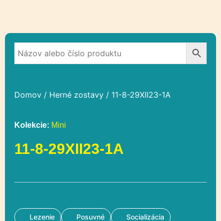
Domov
/
Herné zostavy
/ 11-8-29XII23-1A
Kolekcie:
Mini
11-8-29XII23-1A
Lezenie
Posuvné
Socializácia