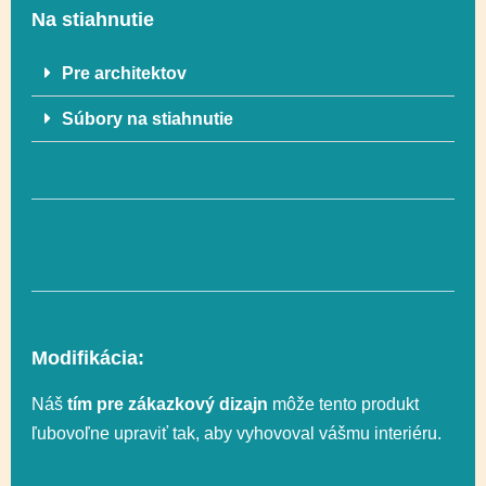
Na stiahnutie
Vekový rozsah
1 – 12
Pre architektov
Súbory na stiahnutie
Rozmer
407 x 274 cm
Rozmer
735 x 624 cm
bezpečnostnej zóny
Celková výška
297 cm
Modifikácia:
Lezenie, Senzorická
Náš
tím pre zákazkový dizajn
môže tento produkt
Funkčnosť
integrácia, Posuvné,
ľubovoľne upraviť tak, aby vyhovoval vášmu interiéru.
Socializácia