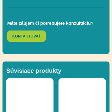
Lezenie, Posuvné,
Funkčnosť
Socializácia,
Máte záujem či potrebujete konzultáciu?
Zapojenie zmyslov
KONTAKTOVAŤ
Ďalšie informácie
Recyklácia
Súvisiace produkty