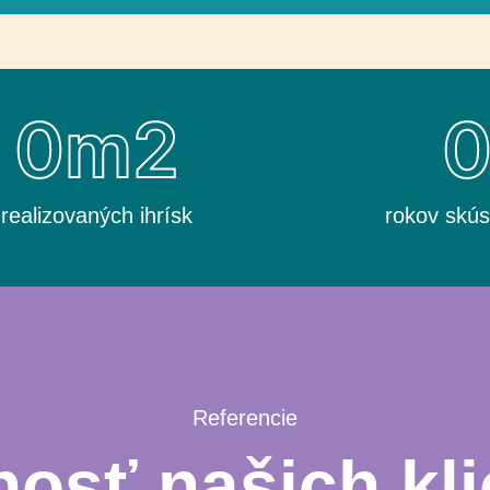
0
m2
realizovaných ihrísk
rokov skús
Referencie
osť našich kli