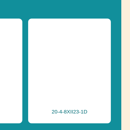
Posuvné, Socializácia
297 cm
pádu
90 cm
Posuvné, Socializácia
e
Recyklácia
20-4-8XII23-1D