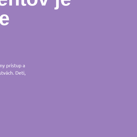
e
ny prístup a
stvách. Deti,