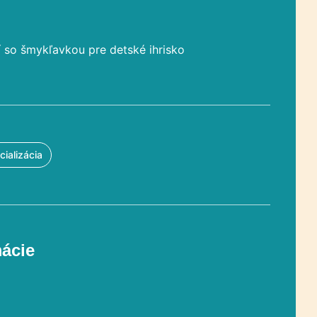
 so šmykľavkou pre detské ihrisko
cializácia
mácie