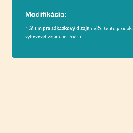
Modifikácia:
Náš
môže tento produkt 
tím pre zákazkový dizajn
vyhovoval vášmu interiéru.