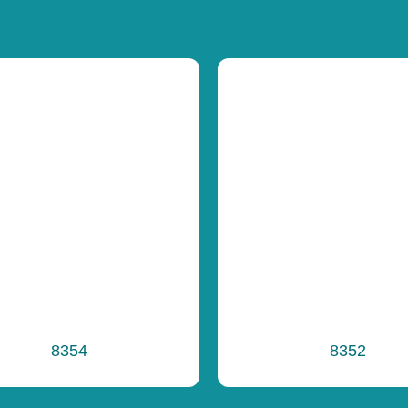
Funkčnosť
Celková výška
Výška voľného 
Funkčnosť
Ďalšie informáci
8354
8352