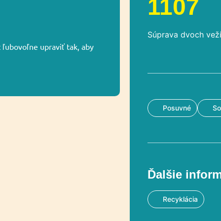
1107
Súprava dvoch veží
ľubovoľne upraviť tak, aby
Posuvné
So
Ďalšie infor
Recyklácia