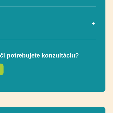
ou EN 1176-1
Áno
či potrebujete konzultáciu?
3-12
233 x 391 cm
ostnej zóny
583 x 691 cm (30 m²)