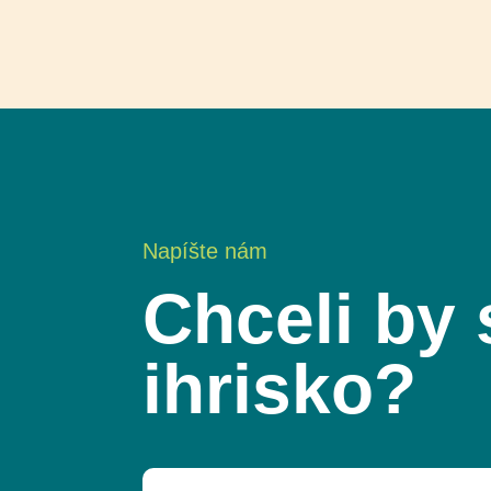
Napíšte nám
Chceli by 
ihrisko?