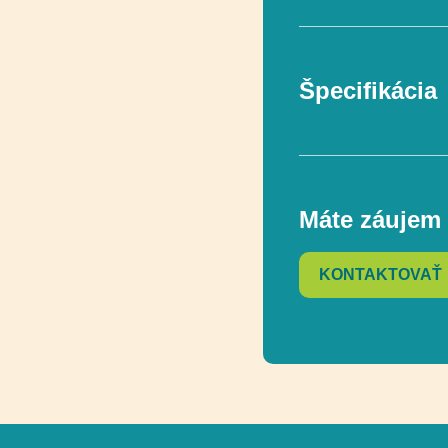
Špecifikácia
V súlade s norm
Máte záujem 
Vekový rozsah
KONTAKTOVAŤ
Rozmer
Rozmer bezpečn