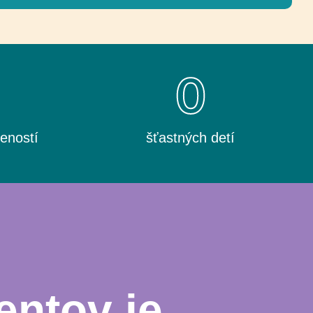
0
0
eností
šťastných detí
entov je