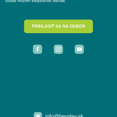
súhlas môžem kedykoľvek odvolať.
PRIHLÁSIŤ SA NA ODBER
info@heyplay.sk