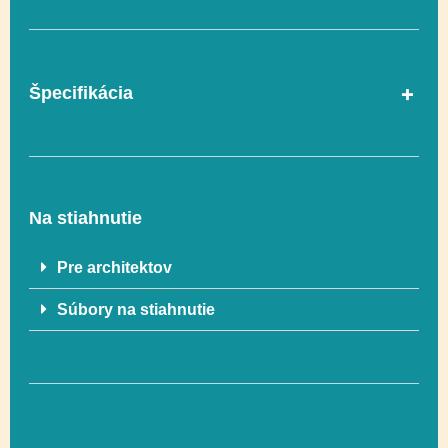
Špecifikácia
V súlade s normou
Áno
EN 1176-1
Na stiahnutie
Vekový rozsah
3-12
Pre architektov
Súbory na stiahnutie
Rozmer
381 x 438 cm
Rozmer
681 x 788 cm (36 m²)
bezpečnostnej zóny