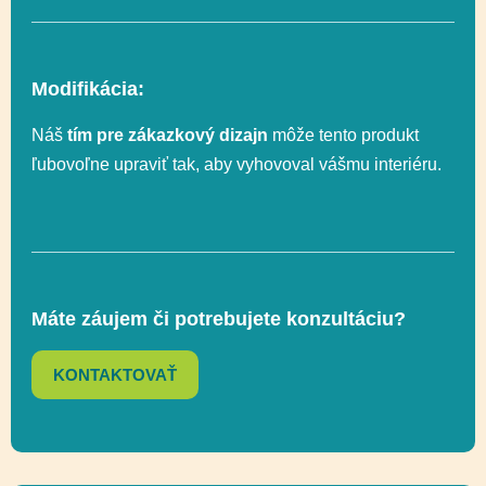
Vyvažovanie,
Funkčnosť
Lezenie, Posuvné,
Modifikácia:
Socializácia
Náš
tím pre zákazkový dizajn
môže tento produkt
ľubovoľne upraviť tak, aby vyhovoval vášmu interiéru.
Celková výška
327 cm
Výška voľného
150 cm
pádu
Máte záujem či potrebujete konzultáciu?
Lezenie, Posuvné,
KONTAKTOVAŤ
Funkčnosť
Socializácia,
Vyvažovanie