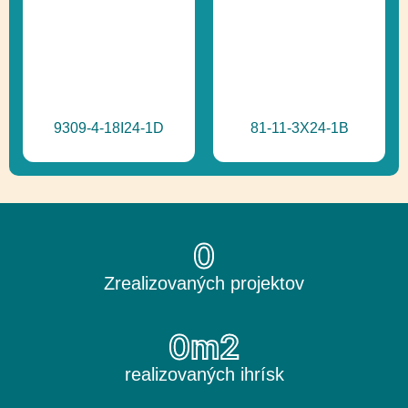
9309-4-18I24-1D
81-11-3X24-1B
0
Zrealizovaných projektov
0
m2
realizovaných ihrísk