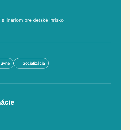
s lináriom pre detské ihrisko
suvné
Socializácia
mácie