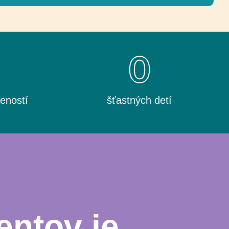
0
0
eností
šťastných detí
entov je