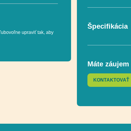
Špecifikácia
ľubovoľne upraviť tak, aby
V súlade s norm
Máte záujem 
Vekový rozsah
KONTAKTOVAŤ
Rozmer
Rozmer bezpečn