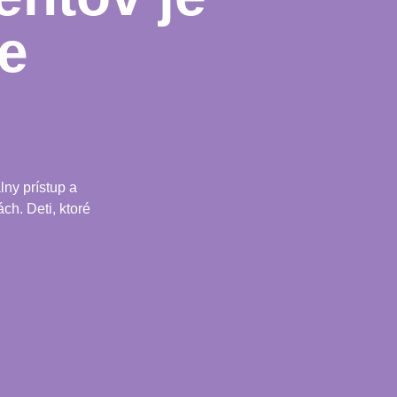
e
ny prístup a
ch. Deti, ktoré