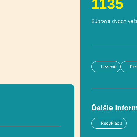
1135
Súprava dvoch veží 
Lezenie
Po
Ďalšie infor
Recyklácia