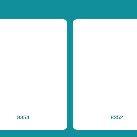
Funkčnosť
Celková výška
Výška voľného 
Funkčnosť
Ďalšie informáci
8354
8352