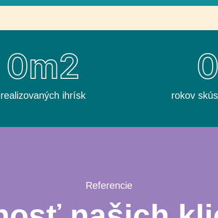
0
m2
realizovaných ihrísk
rokov skús
Referencie
osť našich kli