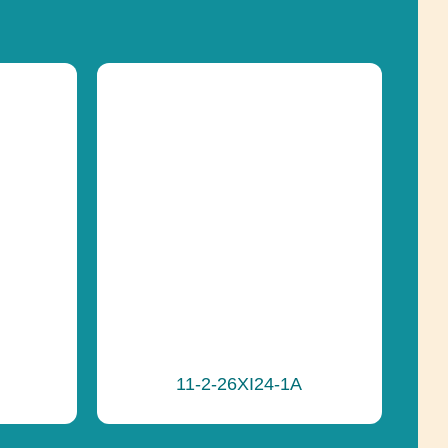
Lezenie, Posuvné, Socializácia
357 cm
pádu
234 cm
Lezenie, Posuvné, Socializácia
e
Recyklácia
11-2-26XI24-1A