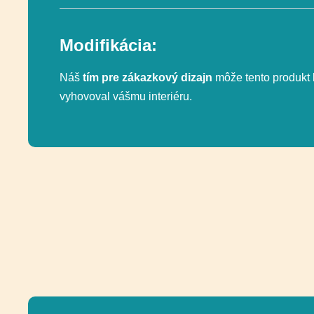
Modifikácia:
Náš
tím pre zákazkový dizajn
môže tento produkt 
vyhovoval vášmu interiéru.