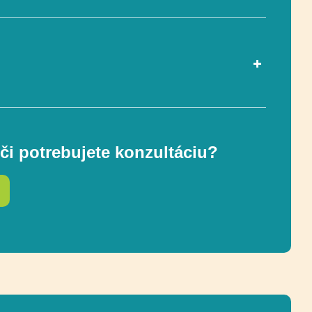
ou EN 1176-1
Áno
či potrebujete konzultáciu?
3-12
362 x 385 cm
ostnej zóny
768 x 727 cm (37 m²)