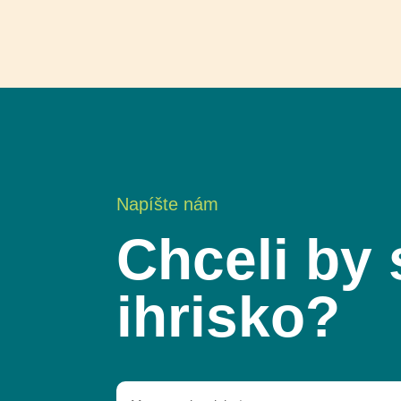
Napíšte nám
Chceli by 
ihrisko?