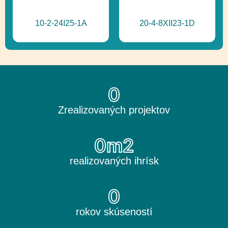
10-2-24I25-1A
20-4-8XII23-1D
0
Zrealizovaných projektov
0
m2
realizovaných ihrísk
0
rokov skúseností