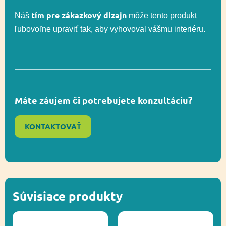
tím pre zákazkový dizajn
Lezenie, Posuvné,
Náš
môže tento produkt
Funkčnosť
Socializácia
ľubovoľne upraviť tak, aby vyhovoval vášmu interiéru.
Lezenie, Posuvné,
Funkčnosť
Socializácia
Máte záujem či potrebujete konzultáciu?
Ďalšie informácie
Recyklácia
KONTAKTOVAŤ
Súvisiace produkty