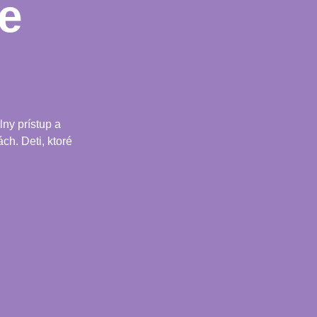
e
ny prístup a
ch. Deti, ktoré