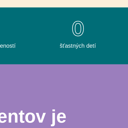
0
0
eností
šťastných detí
entov je