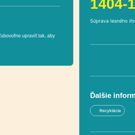
1404-1
Súprava lesného ihr
ubovoľne upraviť tak, aby
Ďalšie infor
Recyklácia