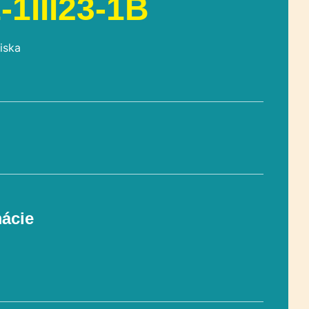
-1III23-1B
iska
mácie