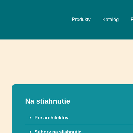
Produkty
Katalóg
R
Na stiahnutie
Pre architektov
Súbory na stiahnutie