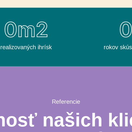
0
m2
realizovaných ihrísk
rokov skús
Referencie
osť našich kli