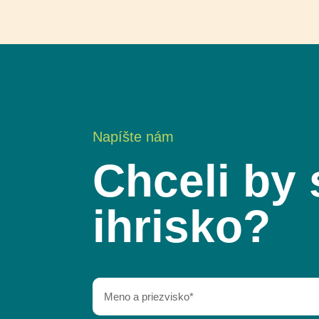
Napíšte nám
Chceli by 
ihrisko?