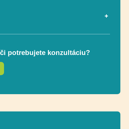
1140 x 690 cm
či potrebujete konzultáciu?
ostnej zóny
1460 x 990 cm
862 cm
e
Recyklácia