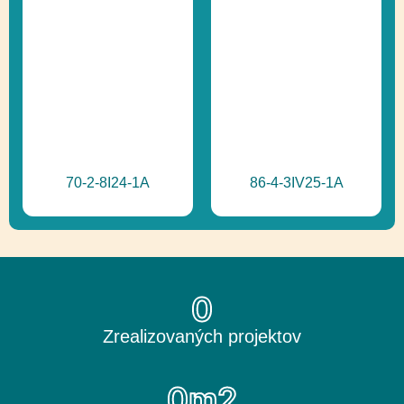
70-2-8I24-1A
86-4-3IV25-1A
0
Zrealizovaných projektov
0
m2