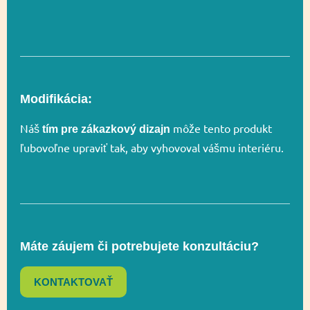
Áno
EN 1176-1
Rozmer
285 x 155 cm
Modifikácia:
Rozmer
585 x 455 cm
bezpečnostnej zóny
Náš
môže tento produkt
tím pre zákazkový dizajn
ľubovoľne upraviť tak, aby vyhovoval vášmu interiéru.
Celková výška
140 cm
Hojdanie, Hojdanie
na hojdačkách,
Máte záujem či potrebujete konzultáciu?
Hranie rolí,
Funkčnosť
Regulácia emócií,
KONTAKTOVAŤ
Vyvažovanie,
Zapojenie zmyslov