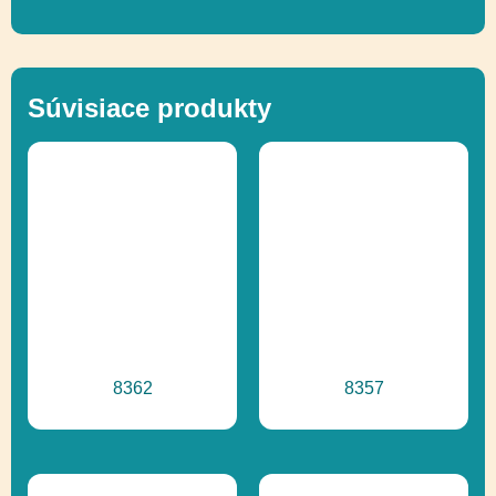
Ďalšie informácie
Recyklácia
Súvisiace produkty
8362
8357