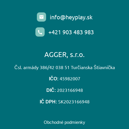
info@heyplay.sk
+421 903 483 983
AGGER, s.r.o.
Čsl. armády 386/42 038 51 Turčianska Štiavnička
45982007
IČO:
2023166948
DIČ:
SK2023166948
IČ DPH:
Obchodné podmienky