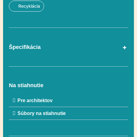
Recyklácia
Špecifikácia
Vyvažovanie,
Regulácia emócií,
Hranie rolí,
Na stiahnutie
Funkčnosť
Senzorická
integrácia, Swinging,
Pre architektov
Hojdanie na
hojdačkách
Súbory na stiahnutie
V súlade s normou