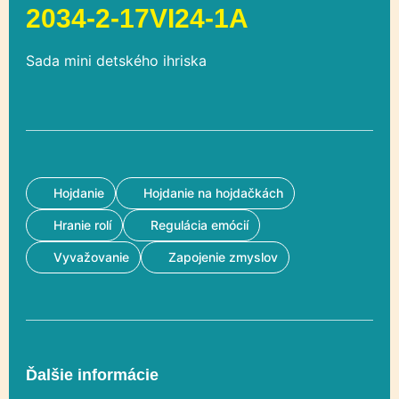
2034-2-17VI24-1A
Sada mini detského ihriska
Hojdanie
Hojdanie na hojdačkách
Hranie rolí
Regulácia emócií
Vyvažovanie
Zapojenie zmyslov
Ďalšie informácie