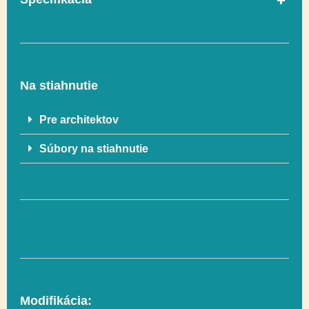
V súlade s normou
Áno
EN 1176-1
Na stiahnutie
Vekový rozsah
3 – 12 lat
Pre architektov
Súbory na stiahnutie
Rozmer
185 x 289 cm
Rozmer
750 x 235 cm (18 m²)
bezpečnostnej zóny
Socializácia,
Funkčnosť
Hojdanie na
Modifikácia:
hojdačkách