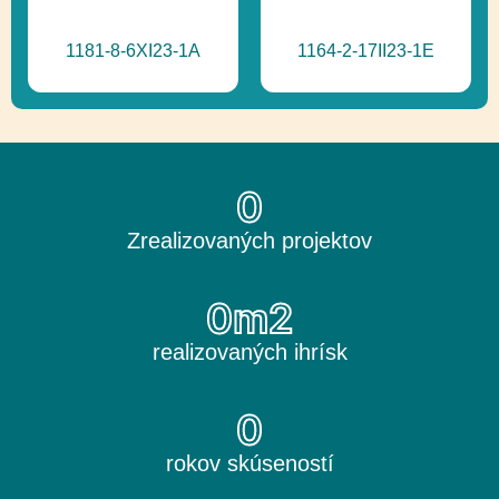
1181-8-6XI23-1A
1164-2-17II23-1E
0
Zrealizovaných projektov
0
m2
realizovaných ihrísk
0
rokov skúseností