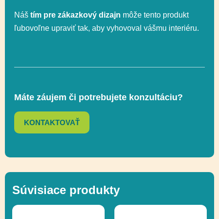
Náš
tím pre zákazkový dizajn
môže tento produkt
ľubovoľne upraviť tak, aby vyhovoval vášmu interiéru.
Celková výška
244 cm
Výška voľného
133 cm
pádu
Máte záujem či potrebujete konzultáciu?
Hojdanie na
KONTAKTOVAŤ
Funkčnosť
hojdačkách,
Socializácia
Inkluzívny produkt,
Ďalšie informácie
Súvisiace produkty
Recyklácia