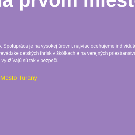
na prvom miest
Spolupráca je na vysokej úrovni, najviac oceňujeme individuál
 prevádzke detských ihrísk v škôlkach a na verejných priestranstvá
 využívajú sú tak v bezpečí.
Mesto Turany