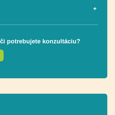
ou EN 1176-1
Áno
či potrebujete konzultáciu?
1 – 7
13 x 90 cm
ostnej zóny
313 x 390 cm (11 m²)
125 cm