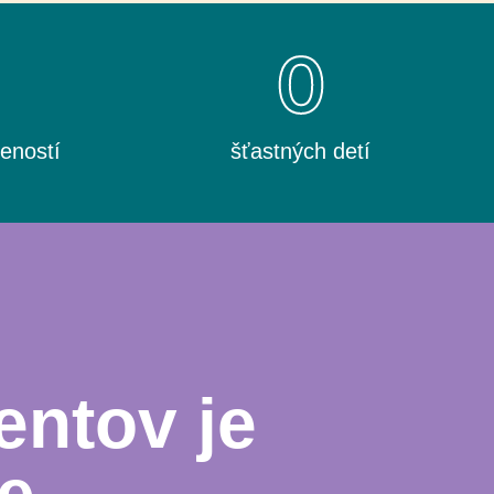
0
0
eností
šťastných detí
entov je