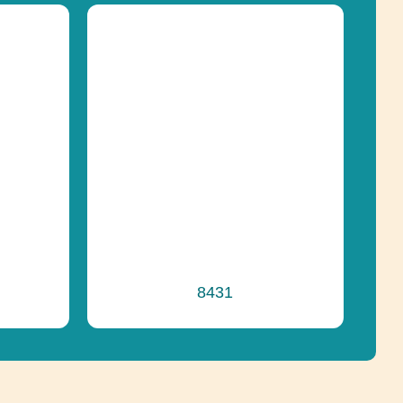
Senzorická integrácia,
Socializácia
Socializácia, Zapojenie
zmyslov
e
Inkluzívny produkt, Recyklácia
8431