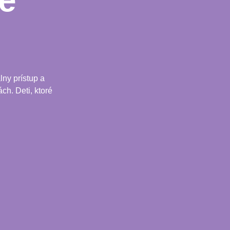
e
ny prístup a
ch. Deti, ktoré