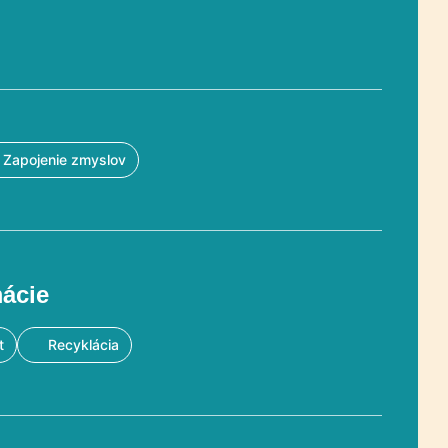
Zapojenie zmyslov
mácie
t
Recyklácia