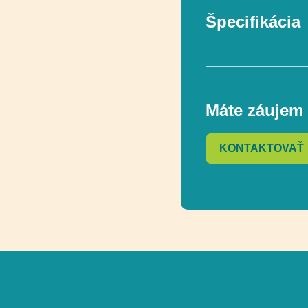
Špecifikácia
V súlade s norm
Máte záujem 
Vekový rozsah
KONTAKTOVAŤ
Rozmer
Rozmer bezpečn
Celková výška