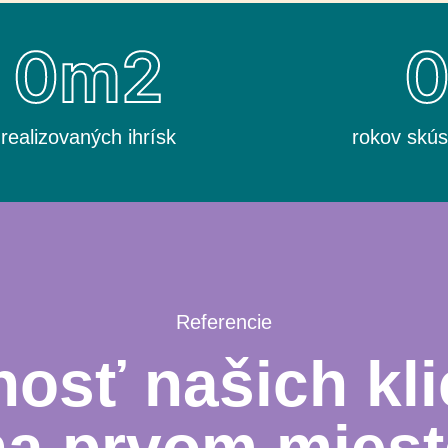
0
m2
realizovaných ihrísk
rokov skús
Referencie
osť našich kli