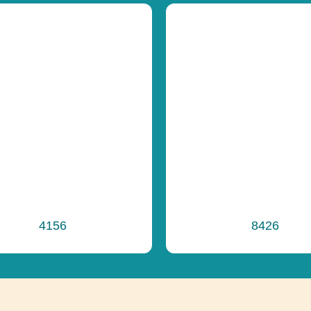
Funkčnosť
Funkčnosť
Ďalšie informáci
4156
8426