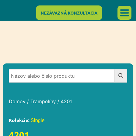
NEZÁVÄZNÁ KONZULTÁCIA
Domov
/
Trampolíny
/ 4201
Kolekcie:
Single
4201