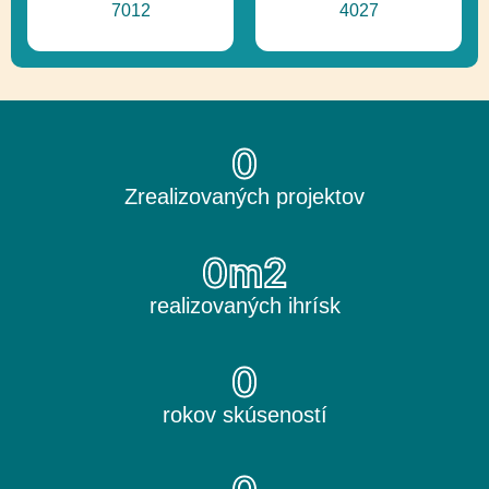
7012
4027
0
Zrealizovaných projektov
0
m2
realizovaných ihrísk
0
rokov skúseností