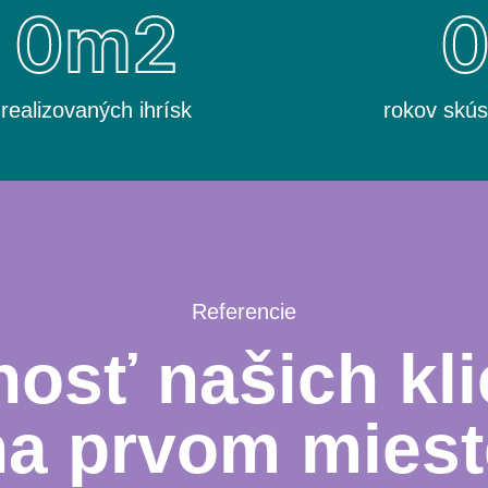
0
m2
realizovaných ihrísk
rokov skús
Referencie
osť našich kli
na prvom miest