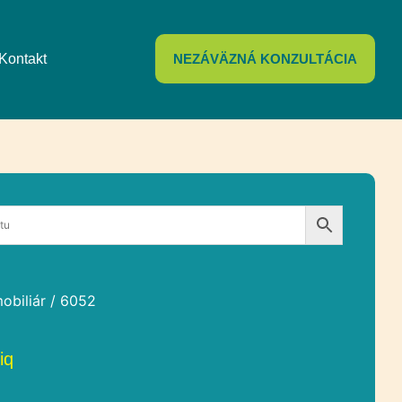
Kontakt
NEZÁVÄZNÁ KONZULTÁCIA
obiliár
/ 6052
iq