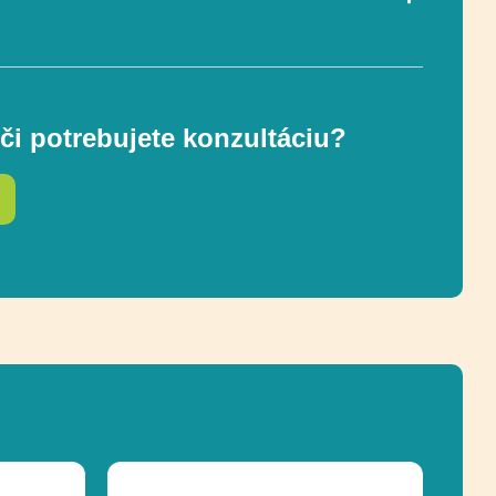
28 L
či potrebujete konzultáciu?
e
Recyklácia