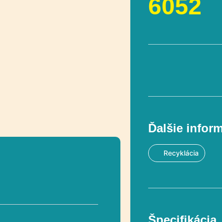
6052
Ďalšie infor
Recyklácia
Špecifikácia