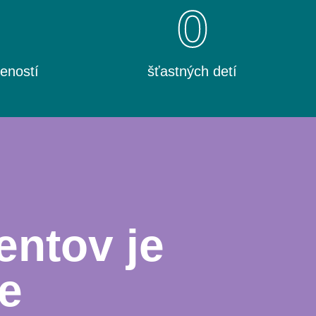
0
0
eností
šťastných detí
entov je
e