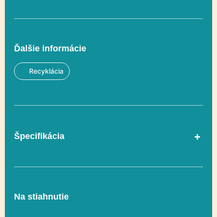
Ďalšie informácie
Recyklácia
Špecifikácia
Vekový rozsah
1-8
Na stiahnutie
Rozmer
194 x 287 cm