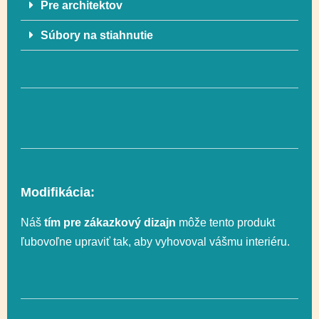
Pre architektov
Súbory na stiahnutie
Rozmer
494 x 587 cm (24 m²)
bezpečnostnej zóny
Celková výška
218 cm
Výška voľného
59 cm
pádu
Modifikácia:
Posuvné,
Náš
tím pre zákazkový dizajn
môže tento produkt
Funkčnosť
Socializácia
ľubovoľne upraviť tak, aby vyhovoval vášmu interiéru.
Posuvné,
Funkčnosť
Socializácia