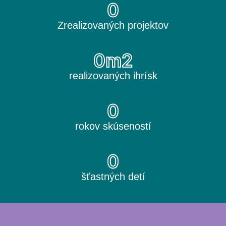
0
Zrealizovaných projektov
0
m2
realizovaných ihrísk
0
rokov skúseností
0
šťastných detí