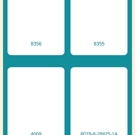
8356
8355
4009
8079-8-28II25-1A