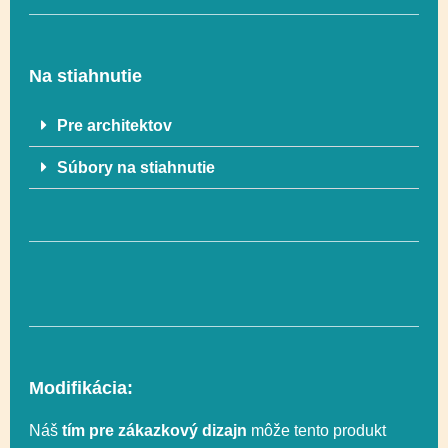
Fitness / Šport,
Regulácia emócií,
Funkčnosť
Socializácia,
Na stiahnutie
Uchopenie
Pre architektov
Výška voľného
Súbory na stiahnutie
130 cm
pádu
Modifikácia:
Náš
tím pre zákazkový dizajn
môže tento produkt