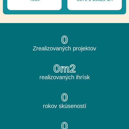
0
Zrealizovaných projektov
0
m2
realizovaných ihrísk
0
rokov skúseností
0